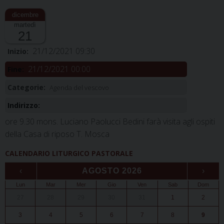
martedì
21
21/12/2021 09:30
Inizio:
21/12/2021 00:00
Fine:
Categorie:
Agenda del vescovo
Indirizzo:
ore 9.30 mons. Luciano Paolucci Bedini farà visita agli ospiti
della Casa di riposo T. Mosca
CALENDARIO LITURGICO PASTORALE
‹
AGOSTO 2026
›
Lun
Mar
Mer
Gio
Ven
Sab
Dom
27
28
29
30
31
1
2
3
4
5
6
7
8
9