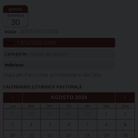
domenica
30
30/01/2022 00:00
Inizio:
13/02/2022 00:00
Fine:
Categorie:
Agenda del vescovo
Indirizzo:
Visita alle Parrocchie di Umbertide e alla Città
CALENDARIO LITURGICO PASTORALE
‹
AGOSTO 2026
›
Lun
Mar
Mer
Gio
Ven
Sab
Dom
27
28
29
30
31
1
2
3
4
5
6
7
8
9
10
11
12
13
14
15
16