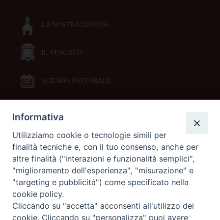
LA NOSTRA DIOCESI
IL VESCOVO
AGENDA PASTORALE
Informativa
DOCUMENTI PASTORALI
Utilizziamo cookie o tecnologie simili per
finalità tecniche e, con il tuo consenso, anche per
ORARI MESSE
altre finalità ("interazioni e funzionalità semplici",
"miglioramento dell'esperienza", "misurazione" e
LITURGIA DELLE ORE
"targeting e pubblicità") come specificato nella
cookie policy.
Cliccando su "accetta" acconsenti all'utilizzo dei
GALLERIE FOTOGRAFICHE
cookie. Cliccando su "personalizza" puoi avere