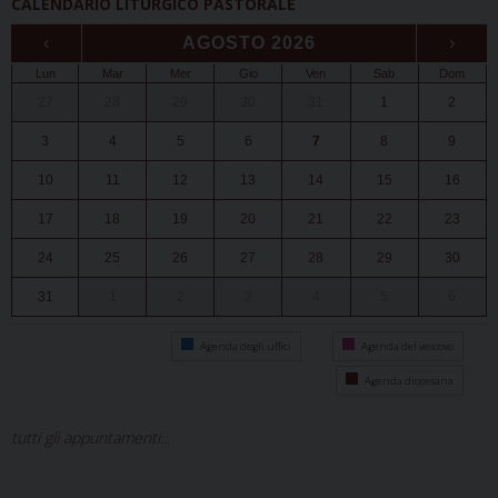
CALENDARIO LITURGICO PASTORALE
‹
AGOSTO 2026
›
Lun
Mar
Mer
Gio
Ven
Sab
Dom
27
28
29
30
31
1
2
3
4
5
6
7
8
9
10
11
12
13
14
15
16
17
18
19
20
21
22
23
24
25
26
27
28
29
30
31
1
2
3
4
5
6
Agenda degli uffici
Agenda del vescovo
Agenda diocesana
tutti gli appuntamenti...