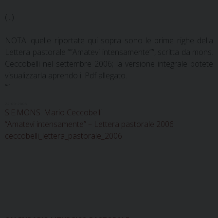
(...)
NOTA: quelle riportate qui sopra sono le prime righe della
Lettera pastorale “”Amatevi intensamente””, scritta da mons.
Ceccobelli nel settembre 2006; la versione integrale potete
visualizzarla aprendo il Pdf allegato.
“”
22-09-2006
S.E.MONS. Mario Ceccobelli
“Amatevi intensamente” – Lettera pastorale 2006
ceccobelli_lettera_pastorale_2006