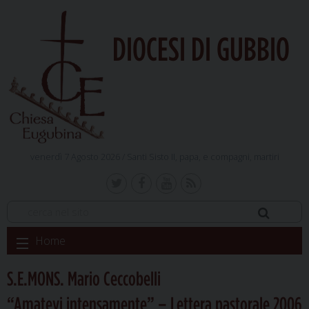
DIOCESI DI GUBBIO
venerdì 7 Agosto 2026 /
Santi Sisto II, papa, e compagni, martiri
Skip
Home
to
content
S.E.MONS. Mario Ceccobelli
“Amatevi intensamente” – Lettera pastorale 2006