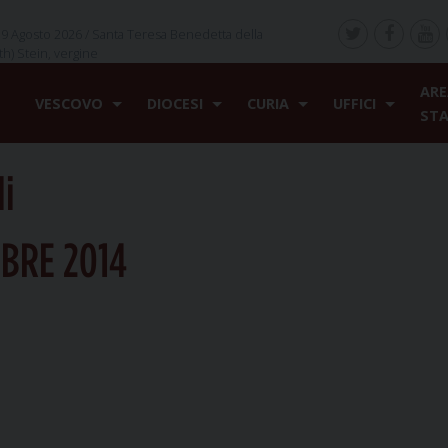
9 Agosto 2026 /
Santa Teresa Benedetta della
th) Stein, vergine
ARE
VESCOVO
DIOCESI
CURIA
UFFICI
ST
li
BRE 2014