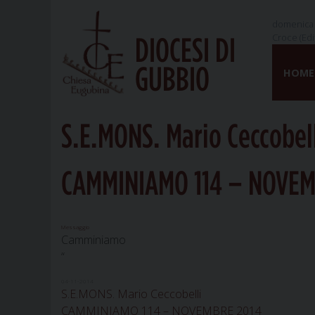
domenica 
Croce (Edi
DIOCESI DI
Skip
GUBBIO
to
HOME
content
S.E.MONS. Mario Ceccobel
CAMMINIAMO 114 – NOVEM
Messaggio
Camminiamo
“
04-11-2014
S.E.MONS. Mario Ceccobelli
CAMMINIAMO 114 – NOVEMBRE 2014