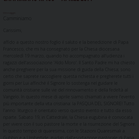
Messaggio
Camminiamo
Carissimi,
affido a questo nostro foglio il saluto e la benedizione di Papa
Francesco, che mi ha consegnato per la Chiesa diocesana
mercoledì 19 marzo, quando ho accompagnato all'udienza i
ragazzi dell'associazione 'Aldo Moro'. Il Santo Padre mi ha chiesto
anche preghiere per la sua missione di guida della Chiesa; sono
certo che saprete raccogliere questa richiesta e pregherete tutti i
giorni per Lui affinché il Signore lo sostenga nel guidare le
comunità cristiane sulle vie del rinnovamento e della fedeltà al
Vangelo. In questo mese di aprile siamo chiamati a vivere l'evento
più importante della vita cristiana: la PASQUA DEL SIGNORE! Tutto
l'anno liturgico è orientato verso questo evento e tutto da esso
riparte. Sabato 19, in Cattedrale, la Chiesa eugubina è convocata
per vivere con il suo pastore la morte e la risurrezione del Signore.
In questo tempo di quaresima, con le Stazioni Quaresimali a
Gubbio e a Umbertide, guidati dall'esortazione pastorale di Papa