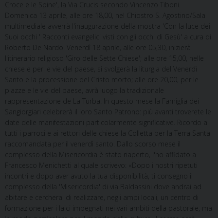
Croce e le Spine', la Via Crucis secondo Vincenzo Tiboni.
Domenica 13 aprile, alle ore 18,00, nel Chiostro S. Agostino/Sala
multimediale avverrà l'inaugurazione della mostra 'Con la luce dei
Suoi occhi ' Racconti evangelici visti con gli occhi di Gesù' a cura di
Roberto De Nardo. Venerdì 18 aprile, alle ore 05,30, inizierà
l'itinerario religioso 'Giro delle Sette Chiese'; alle ore 15,00, nelle
chiese e per le vie del paese, si svolgerà la liturgia del Venerdì
Santo e la processione del Cristo morto; alle ore 20,00, per le
piazze e le vie del paese, avrà luogo la tradizionale
rappresentazione de La Turba. In questo mese la Famiglia dei
Sangiorgiari celebrerà il loro Santo Patrono: più avanti troverete le
date delle manifestazioni particolarmente significative. Ricordo a
tutti i parroci e ai rettori delle chiese la Colletta per la Terra Santa
raccomandata per il venerdì santo. Dallo scorso mese il
complesso della Misericordia è stato riaperto, l'ho affidato a
Francesco Menichetti al quale scrivevo: «Dopo i nostri ripetuti
incontri e dopo aver avuto la tua disponibilità, ti consegno il
complesso della 'Misericordia' di via Baldassini dove andrai ad
abitare e cercherai di realizzare, negli ampi locali, un centro di
formazione per i laici impegnati nei vari ambiti della pastorale, ma