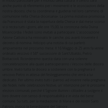
in modo particolare per il mondo della cultura. Il centro sarà
anche punto di riferimento per i movimenti e le associazioni della
nostra diocesi, che tu coordinerai e guiderai nel loro cammino di
comunione nella Chiesa diocesana». La prima iniziativa promossa
da Francesco è stata la riapertura della Chiesa e dal mese scorso
vi si recita tutti i giorni, alle ore 15,00, la coroncina della Divina
Misericordia. I fedeli sono invitati a partecipare. L'associazione
Azione Cattolica ha rinnovato le cariche, più avanti troverete il
decreto di nomina. Anticipo una notizia di cui parlerò
ampiamente nel prossimo mese. Il 16 Maggio di 25 anni fa venne
ordinato vescovo il 58° successore di Sant'Ubaldo, Pietro
Bottaccioli. Ricorderemo questa data con una solenne
concelebrazione alla quale parteciperanno i Vescovi delle diocesi
umbre. Invito tutta la diocesi a sostenere con la preghiera il
vescovo Pietro in attesa del festeggiamento che verrà a lui
dedicato. Per ultimo invito tutti i parroci ad inserire nella preghiera
dei fedeli, nelle celebrazioni festive, un' intenzione per le prossime
elezioni comunali, perché il Signore illumini i cittadini a svolgere il
loro dovere con senso di responsabilità e in vista del bene
comune. Su tutti, per la mediazione di Maria e dei nostri Santi
Patroni, invoco la benedizione del Signore.