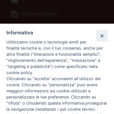
AGENDA PASTORALE
Informativa
DOCUMENTI PASTORALI
Utilizziamo cookie o tecnologie simili per
finalità tecniche e, con il tuo consenso, anche per
ORARI MESSE
altre finalità ("interazioni e funzionalità semplici",
"miglioramento dell'esperienza", "misurazione" e
LITURGIA DELLE ORE
"targeting e pubblicità") come specificato nella
cookie policy.
Cliccando su "accetta" acconsenti all'utilizzo dei
GALLERIE FOTOGRAFICHE
cookie. Cliccando su "personalizza" puoi avere
maggiori informazioni sui cookie utilizzati e
personalizzare le tue preferenze. Cliccando su
GALLERIE VIDEO
"rifiuta" o chiudendo questa informativa proseguirai
la navigazione installando i soli cookie tecnici.