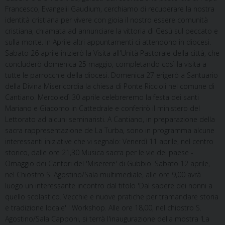
Francesco, Evangelii Gaudium, cerchiamo di recuperare la nostra
identità cristiana per vivere con gioia il nostro essere comunità
cristiana, chiamata ad annunciare la vittoria di Gesù sul peccato e
sulla morte. In Aprile altri appuntamenti ci attendono in diocesi.
Sabato 26 aprile inizierò la Visita all'Unità Pastorale della città, che
concluderò domenica 25 maggio, completando così la visita a
tutte le parrocchie della diocesi. Domenica 27 erigerò a Santuario
della Divina Misericordia la chiesa di Ponte Riccioli nel comune di
Cantiano. Mercoledì 30 aprile celebreremo la festa dei santi
Mariano e Giacomo in Cattedrale e conferirò il ministero del
Lettorato ad alcuni seminaristi. A Cantiano, in preparazione della
sacra rappresentazione de La Turba, sono in programma alcune
interessanti iniziative che vi segnalo: Venerdì 11 aprile, nel centro
storico, dalle ore 21,30 Musica sacra per le vie del paese -
Omaggio dei Cantori del 'Miserere' di Gubbio. Sabato 12 aprile,
nel Chiostro S. Agostino/Sala multimediale, alle ore 9,00 avrà
luogo un interessante incontro dal titolo 'Dal sapere dei nonni a
quello scolastico. Vecchie e nuove pratiche per tramandare storia
e tradizione locale' ' Workshop. Alle ore 18,00, nel chiostro S.
Agostino/Sala Capponi, si terrà l'inaugurazione della mostra 'La