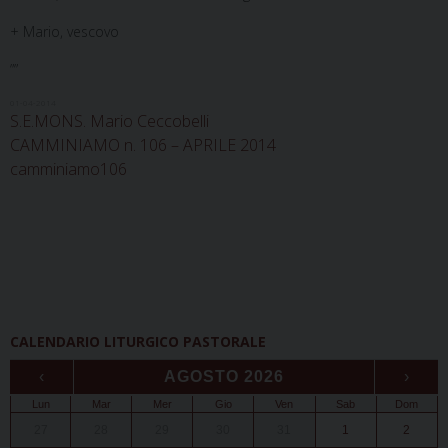
+ Mario, vescovo
””
01-04-2014
S.E.MONS. Mario Ceccobelli
CAMMINIAMO n. 106 – APRILE 2014
camminiamo106
CALENDARIO LITURGICO PASTORALE
‹
AGOSTO 2026
›
Lun
Mar
Mer
Gio
Ven
Sab
Dom
27
28
29
30
31
1
2