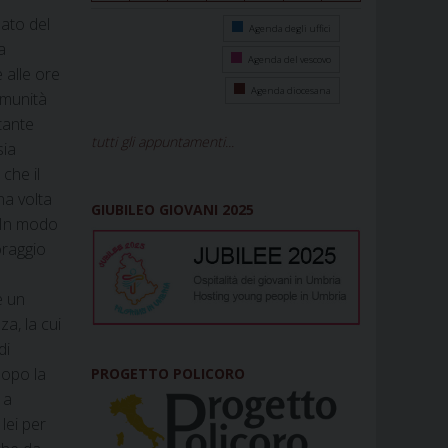
pato del
Agenda degli uffici
a
Agenda del vescovo
 alle ore
Agenda diocesana
omunità
 tante
tutti gli appuntamenti...
sia
che il
na volta
GIUBILEO GIOVANI 2025
. In modo
oraggio
e un
a, la cui
di
Dopo la
PROGETTO POLICORO
 a
lei per