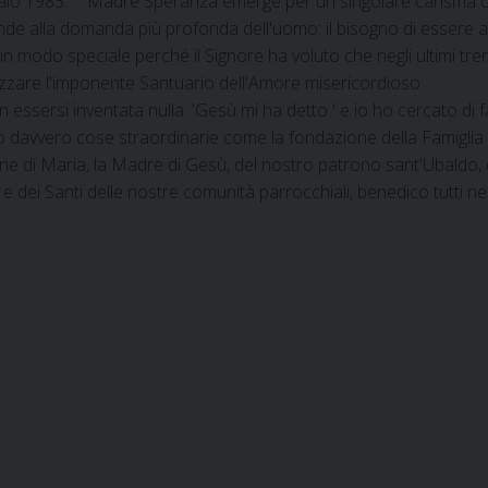
bbraio 1983. . . Madre Speranza emerge per un singolare carisma 
isponde alla domanda più profonda dell'uomo: il bisogno di essere
n modo speciale perché il Signore ha voluto che negli ultimi tren
alizzare l'imponente Santuario dell'Amore misericordioso. .
 essersi inventata nulla: 'Gesù mi ha detto ' e io ho cercato di 
sto davvero cose straordinarie come la fondazione della Famiglia 
e di Maria, la Madre di Gesù, del nostro patrono sant'Ubaldo, d
 e dei Santi delle nostre comunità parrocchiali, benedico tutti n