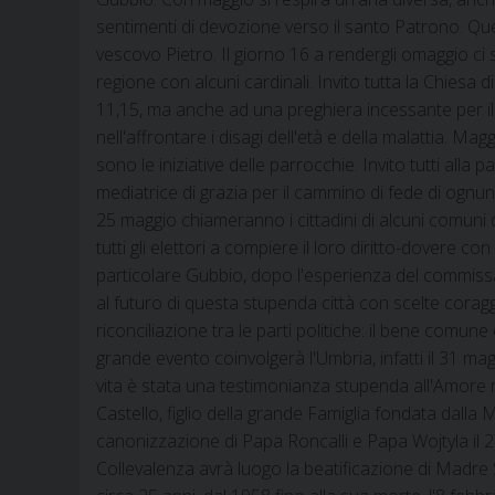
sentimenti di devozione verso il santo Patrono. Que
vescovo Pietro. Il giorno 16 a rendergli omaggio ci 
regione con alcuni cardinali. Invito tutta la Chies
11,15, ma anche ad una preghiera incessante per il 
nell'affrontare i disagi dell'età e della malattia. M
sono le iniziative delle parrocchie. Invito tutti alla
mediatrice di grazia per il cammino di fede di ognuno
25 maggio chiameranno i cittadini di alcuni comuni d
tutti gli elettori a compiere il loro diritto-dovere 
particolare Gubbio, dopo l'esperienza del commis
al futuro di questa stupenda città con scelte coragg
riconciliazione tra le parti politiche: il bene comune
grande evento coinvolgerà l'Umbria, infatti il 31 ma
vita è stata una testimonianza stupenda all'Amore 
Castello, figlio della grande Famiglia fondata dalla 
canonizzazione di Papa Roncalli e Papa Wojtyla il 2
Collevalenza avrà luogo la beatificazione di Madre Sp