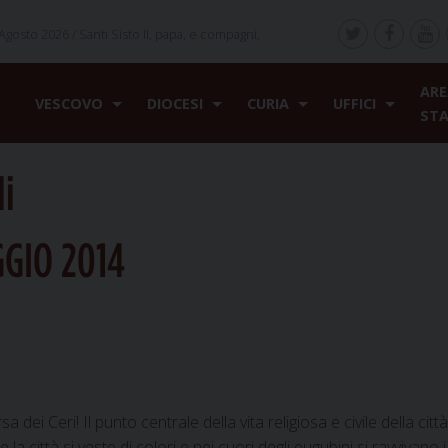
Agosto 2026 /
Santi Sisto II, papa, e compagni,
ARE
VESCOVO
DIOCESI
CURIA
UFFICI
ST
li
GIO 2014
dei Ceri! Il punto centrale della vita religiosa e civile della città
a città si veste di colori e nei cuori degli eugubini si ravvivano i