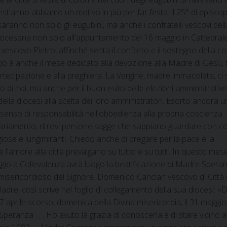
st'anno abbiamo un motivo in più per far festa: il 25° di episco
saranno non solo gli eugubini, ma anche i confratelli vescovi dell
a diocesana non solo all'appuntamento del 16 maggio in Cattedrale
vescovo Pietro, affinché senta il conforto e il sostegno della c
aggio è anche il mese dedicato alla devozione alla Madre di Gesù,
 partecipazione e alla preghiera. La Vergine, madre immacolata, ci 
 di noi, ma anche per il buon esito delle elezioni amministrative 
ella diocesi alla scelta dei loro amministratori. Esorto ancora u
con senso di responsabilità nell'obbedienza alla propria coscienza
sariamento, ritrovi persone sagge che sappiano guardare con c
iose e lungimiranti. Chiedo anche di pregare per la pace e la
 e l'amore alla città prevalgano su tutto e su tutti. In questo mes
ggio a Collevalenza avrà luogo la beatificazione di Madre Speranz
misericordioso del Signore. Domenico Cancian vescovo di Città 
Madre, così scrive nel foglio di collegamento della sua diocesi: «
7 aprile scorso, domenica della Divina misericordia, il 31 maggio
eranza . . . Ho avuto la grazia di conoscerla e di stare vicino a 