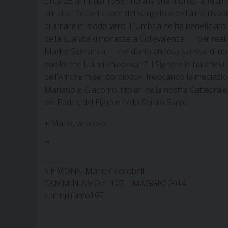
circa 25 anni, dal 1958 fino alla sua morte, l'8 fe
un lato riflette il cuore del Vangelo e dell'altro r
di amare in modo vero. L'Umbria ne ha beneficiato i
della sua vita dimorasse a Collevalenza . . . per re
Madre Speranza . . . nel diario annota spesso di non
quello che Lui mi chiedeva'. E il Signore le ha chie
dell'Amore misericordioso». Invocando la mediazion
Mariano e Giacomo, titolari della nostra Cattedrale
del Padre, del Figlio e dello Spirito Santo.
+ Mario, vescovo
””
01-05-2014
S.E.MONS. Mario Ceccobelli
CAMMINIAMO n. 107 – MAGGIO 2014
camminiamo107