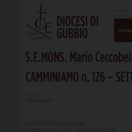
venerdì 7 
martiri
DIOCESI DI
Skip
GUBBIO
to
HOME
content
S.E.MONS. Mario Ceccobel
CAMMINIAMO n. 126 – SET
Messaggio
Camminiamo
“
08-09-2015
S.E.MONS. Mario Ceccobelli
CAMMINIAMO n. 126 – SETTEMBRE 2015