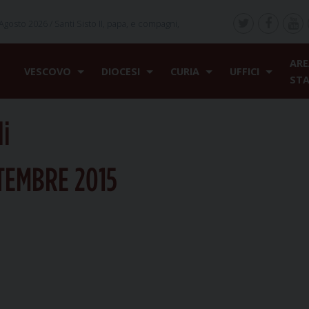
Agosto 2026 /
Santi Sisto II, papa, e compagni,
ARE
VESCOVO
DIOCESI
CURIA
UFFICI
ST
li
TEMBRE 2015