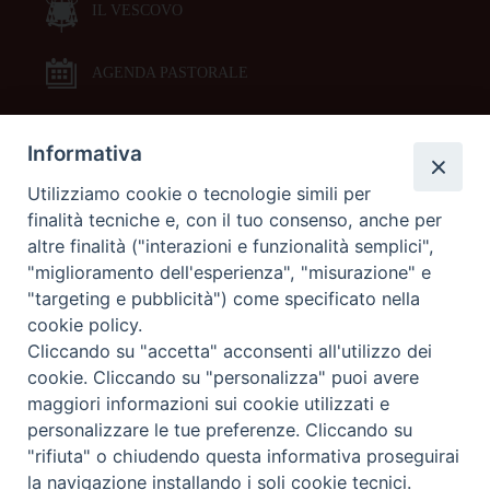
IL VESCOVO
AGENDA PASTORALE
Informativa
DOCUMENTI PASTORALI
Utilizziamo cookie o tecnologie simili per
finalità tecniche e, con il tuo consenso, anche per
ORARI MESSE
altre finalità ("interazioni e funzionalità semplici",
"miglioramento dell'esperienza", "misurazione" e
LITURGIA DELLE ORE
"targeting e pubblicità") come specificato nella
cookie policy.
Cliccando su "accetta" acconsenti all'utilizzo dei
GALLERIE FOTOGRAFICHE
cookie. Cliccando su "personalizza" puoi avere
maggiori informazioni sui cookie utilizzati e
personalizzare le tue preferenze. Cliccando su
GALLERIE VIDEO
"rifiuta" o chiudendo questa informativa proseguirai
la navigazione installando i soli cookie tecnici.