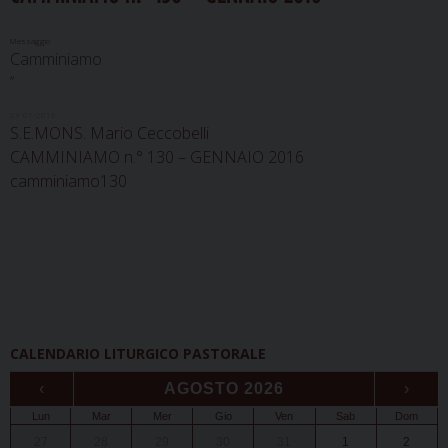
Messaggio
Camminiamo
“
03-01-2016
S.E.MONS. Mario Ceccobelli
CAMMINIAMO n.° 130 – GENNAIO 2016
camminiamo130
CALENDARIO LITURGICO PASTORALE
‹
AGOSTO 2026
›
Lun
Mar
Mer
Gio
Ven
Sab
Dom
27
28
29
30
31
1
2