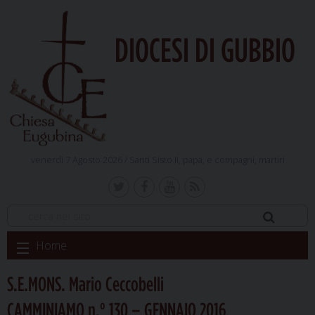
DIOCESI DI GUBBIO
venerdì 7 Agosto 2026 /
Santi Sisto II, papa, e compagni, martiri
Skip
Home
to
content
S.E.MONS. Mario Ceccobelli
CAMMINIAMO n.° 130 – GENNAIO 2016