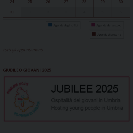
24
25
26
27
28
29
30
31
1
2
3
4
5
6
Agenda degli uffici
Agenda del vescovo
Agenda diocesana
tutti gli appuntamenti...
GIUBILEO GIOVANI 2025