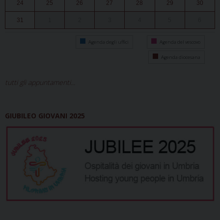
24
25
26
27
28
29
30
31
1
2
3
4
5
6
Agenda degli uffici
Agenda del vescovo
Agenda diocesana
tutti gli appuntamenti...
GIUBILEO GIOVANI 2025