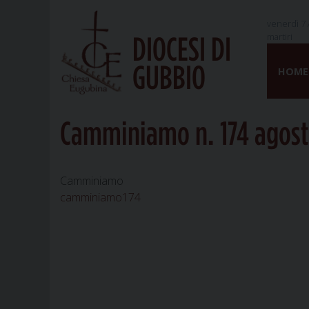
venerdì 7 
martiri
DIOCESI DI
Skip
GUBBIO
to
HOME
content
Camminiamo n. 174 agost
Camminiamo
camminiamo174