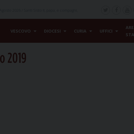
Agosto 2026 /
Santi Sisto II, papa, e compagni,
ARE
VESCOVO
DIOCESI
CURIA
UFFICI
ST
o 2019