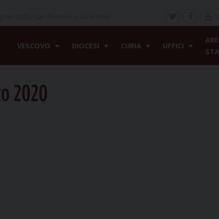
gosto 2026 /
San Domenico, sacerdote
ARE
VESCOVO
DIOCESI
CURIA
UFFICI
ST
to 2020