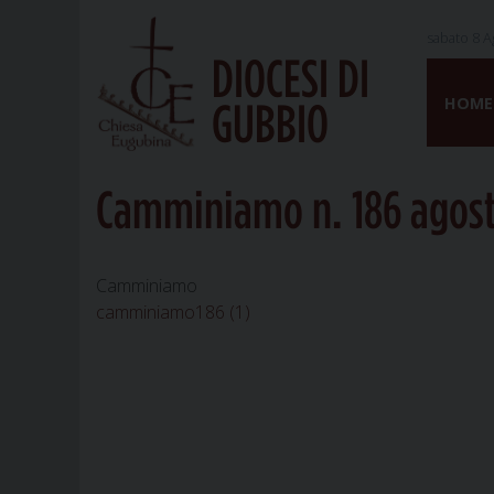
sabato 8 A
DIOCESI DI
Skip
to
HOME
GUBBIO
content
Camminiamo n. 186 agos
Camminiamo
camminiamo186 (1)