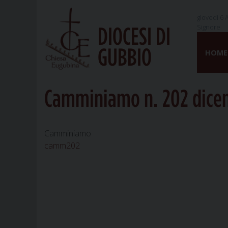
giovedì 6 
Signore
DIOCESI DI
Skip
GUBBIO
to
HOME
content
Camminiamo n. 202 dice
Camminiamo
camm202