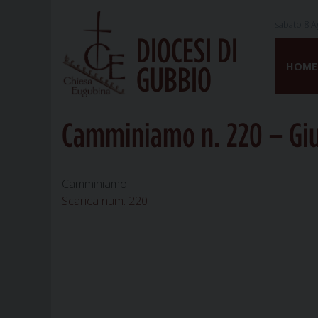
sabato 8 A
DIOCESI DI
Skip
to
HOME
GUBBIO
content
Camminiamo n. 220 – Gi
Camminiamo
Scarica num. 220