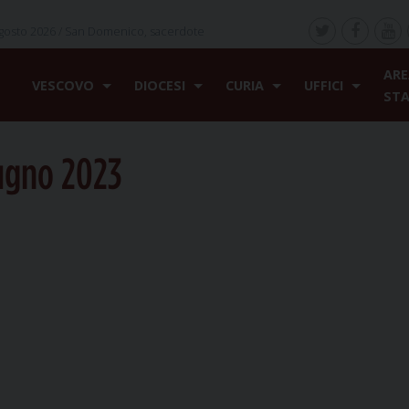
gosto 2026 /
San Domenico, sacerdote
ARE
VESCOVO
DIOCESI
CURIA
UFFICI
ST
ugno 2023