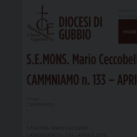
domenica 
Croce (Edi
DIOCESI DI
Skip
GUBBIO
to
HOME
content
S.E.MONS. Mario Ceccobel
CAMMNIAMO n. 133 – APRI
Messaggio
Camminiamo
“
05-05-2016
S.E.MONS. Mario Ceccobelli
CAMMNIAMO n. 133 – APRILE 2016