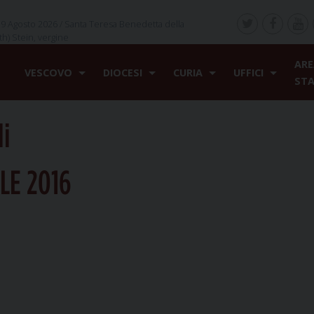
9 Agosto 2026 /
Santa Teresa Benedetta della
th) Stein, vergine
ARE
VESCOVO
DIOCESI
CURIA
UFFICI
ST
li
LE 2016