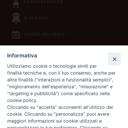
LA NOSTRA DIOCESI
IL VESCOVO
AGENDA PASTORALE
Informativa
DOCUMENTI PASTORALI
Utilizziamo cookie o tecnologie simili per
finalità tecniche e, con il tuo consenso, anche per
ORARI MESSE
altre finalità ("interazioni e funzionalità semplici",
"miglioramento dell'esperienza", "misurazione" e
LITURGIA DELLE ORE
"targeting e pubblicità") come specificato nella
cookie policy.
Cliccando su "accetta" acconsenti all'utilizzo dei
GALLERIE FOTOGRAFICHE
cookie. Cliccando su "personalizza" puoi avere
maggiori informazioni sui cookie utilizzati e
personalizzare le tue preferenze. Cliccando su