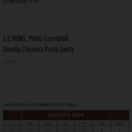
Download PDF
S.E.MONS. Mario Ceccobelli
Omelia Chiusura Porta Santa
13-11-2016
P
o
CALENDARIO LITURGICO PASTORALE
s
‹
AGOSTO 2026
›
t
Lun
Mar
Mer
Gio
Ven
Sab
Dom
N
27
28
29
30
31
1
2