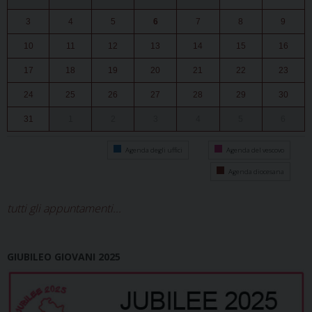
a
3
4
5
6
7
8
9
v
10
11
12
13
14
15
16
i
g
17
18
19
20
21
22
23
a
24
25
26
27
28
29
30
t
31
1
2
3
4
5
6
i
o
Agenda degli uffici
Agenda del vescovo
n
Agenda diocesana
tutti gli appuntamenti...
GIUBILEO GIOVANI 2025