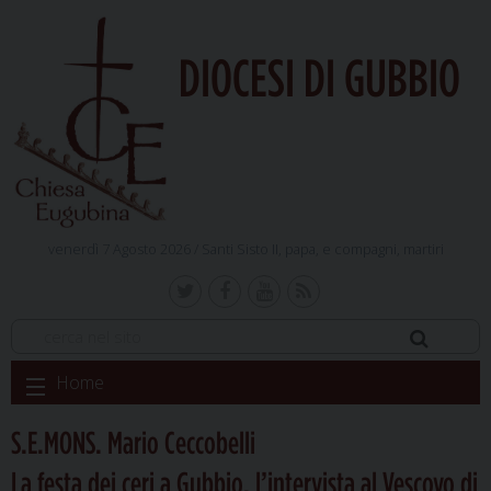
DIOCESI DI GUBBIO
venerdì 7 Agosto 2026 /
Santi Sisto II, papa, e compagni, martiri
Skip
Home
to
content
S.E.MONS. Mario Ceccobelli
La festa dei ceri a Gubbio, l’intervista al Vescovo di