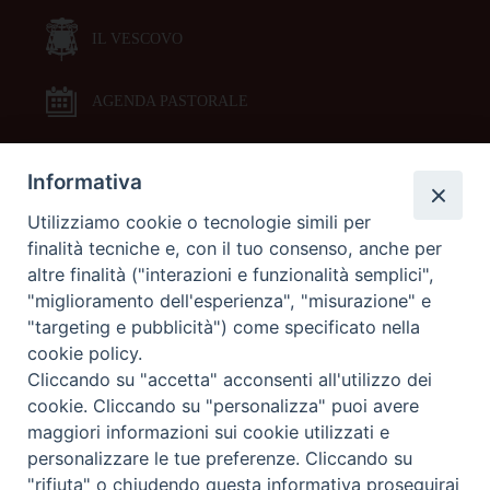
IL VESCOVO
AGENDA PASTORALE
Informativa
DOCUMENTI PASTORALI
Utilizziamo cookie o tecnologie simili per
finalità tecniche e, con il tuo consenso, anche per
ORARI MESSE
altre finalità ("interazioni e funzionalità semplici",
"miglioramento dell'esperienza", "misurazione" e
LITURGIA DELLE ORE
"targeting e pubblicità") come specificato nella
cookie policy.
Cliccando su "accetta" acconsenti all'utilizzo dei
GALLERIE FOTOGRAFICHE
cookie. Cliccando su "personalizza" puoi avere
maggiori informazioni sui cookie utilizzati e
personalizzare le tue preferenze. Cliccando su
GALLERIE VIDEO
"rifiuta" o chiudendo questa informativa proseguirai