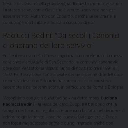
Gesù e di lavorare nella grande vigna di questo mondo, essendo
lui stesso servo, come Gesù che è venuto a servire e non per
essere servito. Aiutiamo don Edoardo, perché lui servirà nella
comunione ma l’unità è affidata a ciascuno di noi”.
Paolucci Bedini: “Da secoli i Canonici
ci onorano del loro servizio”
Anche il vescovo della Chiesa eugubina ha concelebrato la messa
nella chiesa abbaziale di San Secondo, la comunità canonicale
dove don Parisotto ha vissuto
l’anno di noviziato tra il 1991 e il
1992. Per l’occasione sono arrivate decine e decine di fedeli dalle
comunità dove don Edoardo ha compiuto il suo ministero
sacerdotale nei decenni scorsi, in particolare da Roma e Bologna.
“Accogliamo con gioia e gratitudine – ha detto mons.
Luciano
Paolucci Bedini
– la visita del card. Zuppi e il bel dono che la
famiglia dei Canonici regolari lateranensi ci ha fatto nel decidere di
celebrare qui la benedizione del nuovo abate generale. Credo
non fosse mai successo prima e quindi ringrazio anche don