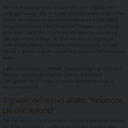
Don Edoardo ha compiuto la sua professione religiosa nella
congregazione nel 1992 ed è stato ordinato sacerdote nel 1999 a
Treviso. Ha svolto la sua attività pastorale anche a Santa Maria
Forisportam a Lucca, a San Floriano nel Trevigiano, poi a Roma
dov’è stato cappellano universitario alla Sapienza e parroco a
Sant’Agnese fuori le mura. Dal 2018 fino alla sua elezione ad
abate è stato parroco a Bologna presso la comunità dei Santi
Monica e Agostino e anche uno dei vicari pastorali dell’arcivescovo
Matteo.
E ieri è stato proprio il cardinale Zuppi a consegnargli le “insegne”
distintive dell’abate generale dei Canonici: la Regola di
Sant’Agostino, l’anello segno di fedeltà alla congregazione, la
mitria e il pastorale.
Il ‘grazie’ del nuovo abate: “Relazione
più che autorità”
“Nel mio servizio – ha sottolineato Parisotto, ringraziando tutti alla
fine della celebrazione – voglio valorizzare non l’autorità ma la