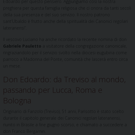
Edoardo per questo pensiero. Aggiungiamo così la nostra
preghiera per questa famiglia religiosa che ci onora da tanti secoli
della sua presenza e del suo servizio. Il nostro patrono
sant’Ubaldo è frutto anche della spiritualità dei Canonici regolari
lateranensi”.
Il vescovo Luciano ha anche ricordato la recente nomina di don
Gabriele Pauletto
a visitatore della congregazione canonicale,
ringraziandolo per il servizio svolto nella diocesi eugubina come
parroco a Madonna del Ponte, comunità che lascerà entro circa
un mese.
Don Edoardo: da Treviso al mondo,
passando per Lucca, Roma e
Bologna
Originario di Fanzolo (Treviso), 51 anni, Parisotto è stato scelto
durante il capitolo generale dei Canonici regolari lateranensi,
riunito in Brasile a fine giugno scorso, e chiamato a succedere a
don Franco Bergamin.