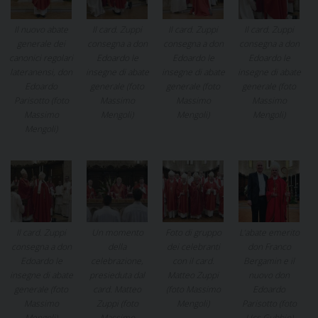
Il nuovo abate
Il card. Zuppi
Il card. Zuppi
Il card. Zuppi
generale dei
consegna a don
consegna a don
consegna a don
canonici regolari
Edoardo le
Edoardo le
Edoardo le
lateranensi, don
insegne di abate
insegne di abate
insegne di abate
Edoardo
generale (foto
generale (foto
generale (foto
Parisotto (foto
Massimo
Massimo
Massimo
Massimo
Mengoli)
Mengoli)
Mengoli)
Mengoli)
Il card. Zuppi
Un momento
Foto di gruppo
L’abate emerito
consegna a don
della
dei celebranti
don Franco
Edoardo le
celebrazione,
con il card.
Bergamin e il
insegne di abate
presieduta dal
Matteo Zuppi
nuovo don
generale (foto
card. Matteo
(foto Massimo
Edoardo
Massimo
Zuppi (foto
Mengoli)
Parisotto (foto
Mengoli)
Massimo
Ucs Gubbio)