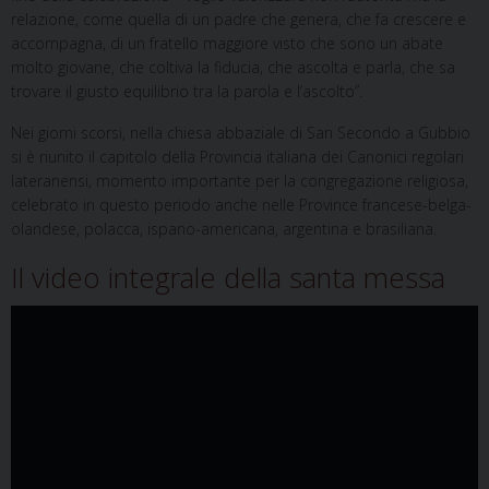
relazione, come quella di un padre che genera, che fa crescere e
accompagna, di un fratello maggiore visto che sono un abate
molto giovane, che coltiva la fiducia, che ascolta e parla, che sa
trovare il giusto equilibrio tra la parola e l’ascolto”.
Nei giorni scorsi, nella chiesa abbaziale di San Secondo a Gubbio
si è riunito il capitolo della Provincia italiana dei Canonici regolari
lateranensi, momento importante per la congregazione religiosa,
celebrato in questo periodo anche nelle Province francese-belga-
olandese, polacca, ispano-americana, argentina e brasiliana.
Il video integrale della santa messa