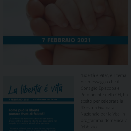
“Libertà e Vita”, è il tema
del messaggio che il
Consiglio Episcopale
Permanente della CEI, ha
scelto per celebrare la
43esima Giornata
Nazionale per la Vita, in
programma domenica 7
febbraio.