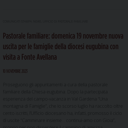
a
mar
fine
COMUNICATI STAMPA
,
NEWS
,
UFFICIO DI PASTORALE FAMILIARE
sett
Pastorale familiare: domenica 19 novembre nuova
rom
per
uscita per le famiglie della diocesi eugubina con
le
visita a Fonte Avellana
fami
della
Dioc
10 NOVEMBRE 2023
eugu
Proseguono gli appuntamenti a cura della pastorale
familiare della Chiesa eugubina. Dopo la partecipata
esperienza del campo-vacanza in Val Gardena “Una
montagna di Famiglie”, che lo scorso luglio ha raccolto oltre
cento iscritti, l’Ufficio diocesano ha, infatti, promosso il ciclo
di uscite “Camminare insieme… continui-amo con Gioia”,
proprio per non disperdere il cammino di amicizia …