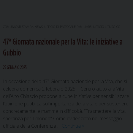
montagna
di
famiglie
2025
COMUNICATI STAMPA
,
NEWS
,
UFFICIO DI PASTORALE FAMILIARE
,
UFFICIO LITURGICO
|
47ª Giornata nazionale per la Vita: le iniziative a
Campo-
vacanza
Gubbio
per
adulti
25 GENNAIO 2025
e
bambini
In occasione della 47ª Giornata nazionale per la Vita, che si
celebra domenica 2 febbraio 2025, il Centro aiuto alla Vita
dell’Alto Chiascio propone alcune iniziative per sensibilizzare
l’opinione pubblica sull’importanza della vita e per sostenere
concretamente le mamme in difficoltà. “Trasmettere la vita,
speranza per il mondo” Come evidenziato nel messaggio
47ª
ufficiale della Conferenza …
Continua
»