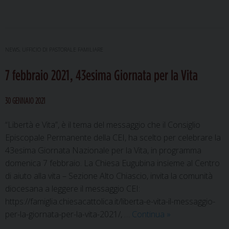
montagna
di
famiglie
2021
NEWS
,
UFFICIO DI PASTORALE FAMILIARE
–
7 febbraio 2021, 43esima Giornata per la Vita
Campo-
vacanza
per
30 GENNAIO 2021
adulti
e
“Libertà e Vita”, è il tema del messaggio che il Consiglio
bambini
Episcopale Permanente della CEI, ha scelto per celebrare la
43esima Giornata Nazionale per la Vita, in programma
domenica 7 febbraio. La Chiesa Eugubina insieme al Centro
di aiuto alla vita – Sezione Alto Chiascio, invita la comunità
diocesana a leggere il messaggio CEI:
https://famiglia.chiesacattolica.it/liberta-e-vita-il-messaggio-
7
per-la-giornata-per-la-vita-2021/, …
Continua
»
febbraio