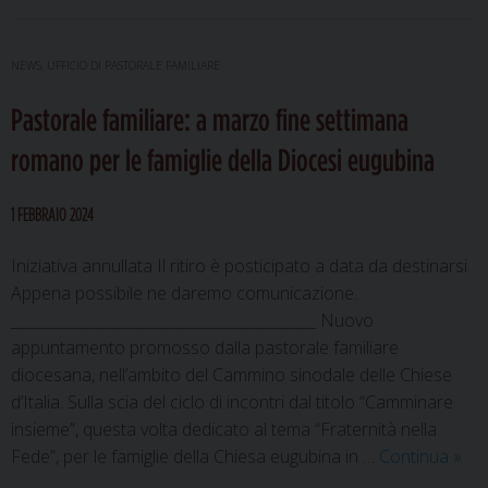
di
famiglie
2024
NEWS
,
UFFICIO DI PASTORALE FAMILIARE
|
Campo-
Pastorale familiare: a marzo fine settimana
vacanza
romano per le famiglie della Diocesi eugubina
per
adulti
1 FEBBRAIO 2024
e
bambini
Iniziativa annullata Il ritiro è posticipato a data da destinarsi.
Appena possibile ne daremo comunicazione.
________________________________________ Nuovo
appuntamento promosso dalla pastorale familiare
diocesana, nell’ambito del Cammino sinodale delle Chiese
d’Italia. Sulla scia del ciclo di incontri dal titolo “Camminare
insieme”, questa volta dedicato al tema “Fraternità nella
Past
Fede”, per le famiglie della Chiesa eugubina in …
Continua
»
famil