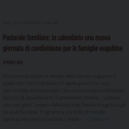
Giornata
nazionale
per
la
NEWS
,
UFFICIO DI PASTORALE FAMILIARE
Vita:
Pastorale familiare: in calendario una nuova
le
iniziative
giornata di condivisione per le famiglie eugubine
a
Gubbio
21 MARZO 2024
Prossima uscita per le famiglie della Diocesi eugubina. È
quella che si terrà domenica 7 aprile, presso la casa
parrocchiale di Montanaldo. Una nuova iniziativa nell’ambito
del ciclo di appuntamenti “Camminiamo insieme… continui-
amo con gioia”, avviato dalla pastorale familiare eugubina già
da qualche mese. Programma Ore 8.30, ritrovo dei
Pastorale
partecipanti presso il piazzale Conad – …
Continua
»
familiare: