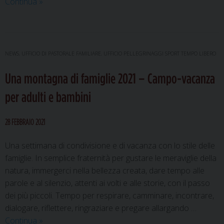
Una
Continua
»
montagna
di
famiglie
2022
NEWS
,
UFFICIO DI PASTORALE FAMILIARE
,
UFFICIO PELLEGRINAGGI SPORT TEMPO LIBERO
|
Una montagna di famiglie 2021 – Campo-vacanza
Campo-
vacanza
per adulti e bambini
per
adulti
28 FEBBRAIO 2021
e
bambini
Una settimana di condivisione e di vacanza con lo stile delle
famiglie. In semplice fraternità per gustare le meraviglie della
natura, immergerci nella bellezza creata, dare tempo alle
parole e al silenzio, attenti ai volti e alle storie, con il passo
dei più piccoli. Tempo per respirare, camminare, incontrare,
dialogare, riflettere, ringraziare e pregare allargando …
Una
Continua
»