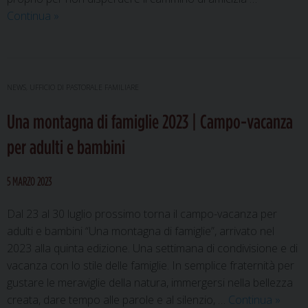
Pastorale
Continua
»
familiare:
domenica
19
novembre
NEWS
,
UFFICIO DI PASTORALE FAMILIARE
nuova
Una montagna di famiglie 2023 | Campo-vacanza
uscita
per
per adulti e bambini
le
famiglie
5 MARZO 2023
della
diocesi
Dal 23 al 30 luglio prossimo torna il campo-vacanza per
eugubina
adulti e bambini “Una montagna di famiglie”, arrivato nel
con
2023 alla quinta edizione. Una settimana di condivisione e di
visita
vacanza con lo stile delle famiglie. In semplice fraternità per
a
gustare le meraviglie della natura, immergersi nella bellezza
Fonte
Una
creata, dare tempo alle parole e al silenzio, …
Continua
»
Avellana