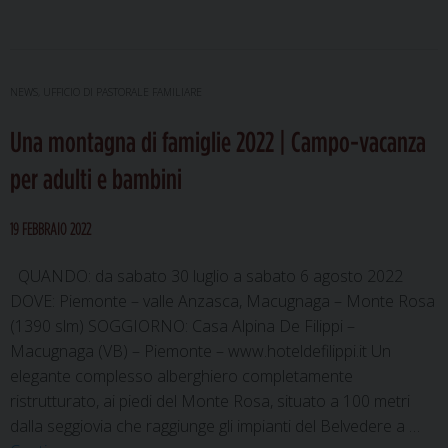
monta
di
famigli
2023
NEWS
,
UFFICIO DI PASTORALE FAMILIARE
|
Una montagna di famiglie 2022 | Campo-vacanza
Campo
vacan
per adulti e bambini
per
adulti
19 FEBBRAIO 2022
e
bambin
QUANDO: da sabato 30 luglio a sabato 6 agosto 2022
DOVE: Piemonte – valle Anzasca, Macugnaga – Monte Rosa
(1390 slm) SOGGIORNO: Casa Alpina De Filippi –
Macugnaga (VB) – Piemonte – www.hoteldefilippi.it Un
elegante complesso alberghiero completamente
ristrutturato, ai piedi del Monte Rosa, situato a 100 metri
dalla seggiovia che raggiunge gli impianti del Belvedere a …