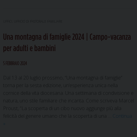
in
calendario
una
UFFICI
,
UFFICIO DI PASTORALE FAMILIARE
nuova
Una montagna di famiglie 2024 | Campo-vacanza
giornata
di
per adulti e bambini
condivisio
per
5 FEBBRAIO 2024
le
famiglie
Dal 13 al 20 luglio prossimo, “Una montagna di famiglie”
eugubine
torna per la sesta edizione, un’esperienza unica nella
cornice della vita diocesana. Una settimana di condivisione e
natura, uno stile familiare che incanta. Come scriveva Marcel
Proust, “La scoperta di un cibo nuovo aggiunge più alla
felicità del genere umano che la scoperta di una …
Continua
Una
»
montagna