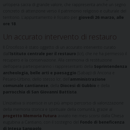
un’opera sacra di grande valore, che rappresenta anche un segno
concreto di attenzione verso il patrimonio religioso e culturale del
territorio. L’appuntamento è fissato per
giovedì 26 marzo, alle
ore 18
.
Un accurato intervento di restauro
Il Crocifisso è stato oggetto di un accurato intervento curato
dall’
Istituto centrale per il restauro
(Icr), che ne ha permesso il
recupero e la conservazione. Alla cerimonia di restituzione
dell’opera parteciperanno i rappresentanti della
Soprintendenza
archeologia, belle arti e paesaggio
(Sabap) di Ancona e
Pesaro-Urbino, dello stesso Icr, dell’
amministrazione
comunale cantianese
, della
Diocesi di Gubbio
e della
parrocchia di San Giovanni Battista
.
L’iniziativa si inserisce in un più ampio percorso di valorizzazione
della memoria storica e spirituale della comunità, grazie al
progetto Memoria Futura
avviato nei mesi scorsi dalla Chiesa
eugubina a Cantiano, con il sostegno del
Fondo di beneficenza
di Intesa Sanpaolo
.