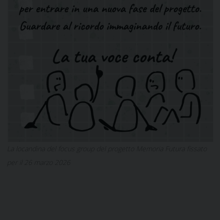
La locandina del focus group del progetto Memoria Futura fissato
per il 26 marzo 2026