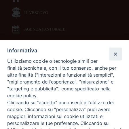
IL VESCOVO
AGENDA PASTORALE
Informativa
DOCUMENTI PASTORALI
Utilizziamo cookie o tecnologie simili per
finalità tecniche e, con il tuo consenso, anche per
ORARI MESSE
altre finalità ("interazioni e funzionalità semplici",
"miglioramento dell'esperienza", "misurazione" e
LITURGIA DELLE ORE
"targeting e pubblicità") come specificato nella
cookie policy.
Cliccando su "accetta" acconsenti all'utilizzo dei
GALLERIE FOTOGRAFICHE
cookie. Cliccando su "personalizza" puoi avere
maggiori informazioni sui cookie utilizzati e
personalizzare le tue preferenze. Cliccando su
GALLERIE VIDEO