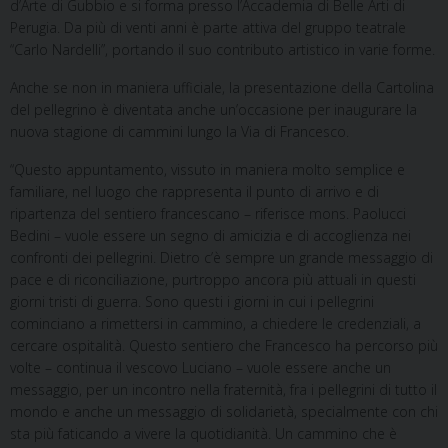
d’Arte di Gubbio e si forma presso l’Accademia di Belle Arti di
Perugia. Da più di venti anni è parte attiva del gruppo teatrale
“Carlo Nardelli”, portando il suo contributo artistico in varie forme.
Anche se non in maniera ufficiale, la presentazione della Cartolina
del pellegrino è diventata anche un’occasione per inaugurare la
nuova stagione di cammini lungo la Via di Francesco.
“Questo appuntamento, vissuto in maniera molto semplice e
familiare, nel luogo che rappresenta il punto di arrivo e di
ripartenza del sentiero francescano – riferisce mons. Paolucci
Bedini – vuole essere un segno di amicizia e di accoglienza nei
confronti dei pellegrini. Dietro c’è sempre un grande messaggio di
pace e
di riconciliazione, purtroppo ancora più attuali in questi
giorni tristi di guerra. Sono questi i giorni in cui i pellegrini
cominciano a rimettersi in cammino, a chiedere le credenziali, a
cercare ospitalità. Questo sentiero che Francesco ha percorso più
volte – continua il vescovo Luciano – vuole essere anche un
messaggio, per un incontro nella fraternità, fra i pellegrini di tutto il
mondo e anche un messaggio di solidarietà, specialmente con chi
sta più faticando a vivere la quotidianità. Un cammino che è