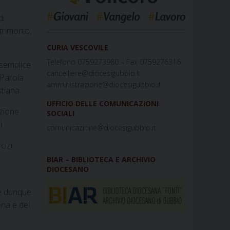
di
_____________________________________________
trimonio,
CURIA VESCOVILE
Telefono 0759273980 – Fax 0759276316
o semplice
cancelliere@diocesigubbio.it
 Parola
amministrazione@diocesigubbio.it
stiana.
UFFICIO DELLE COMUNICAZIONI
azione
SOCIALI
li.
comunicazione@diocesigubbio.it
cizi
BIAR – BIBLIOTECA E ARCHIVIO
DIOCESANO
he dunque
ena e del