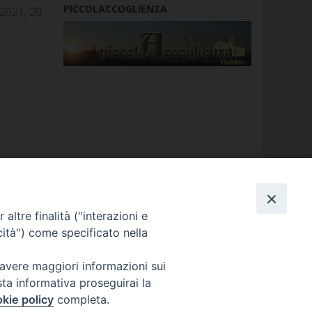
PICCOLACCOGLIENZA
 2021, 20
altre finalità ("interazioni e
cità") come specificato nella
GALLERIE FOTOGRAFICHE
 avere maggiori informazioni sui
sta informativa proseguirai la
GALLERIE VIDEO
kie policy
completa.