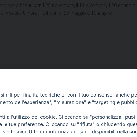
re sono fissati per il 28 novembre, il 19 dicembre, il 30 gennaio
li a Nocera Umbra, il 24 aprile, 29 maggio e 19 giugno.
imili per finalità tecniche e, con il tuo consenso, anche per 
amento dell'esperienza", "misurazione" e "targeting e pubbli
DOCUMENTI PASTORALI
i all'utilizzo dei cookie. Cliccando su "personalizza" puoi
re le tue preferenze. Cliccando su "rifiuta" o chiudendo que
ORARI MESSE
okie tecnici. Ulteriori informazioni sono disponibili nella
coo