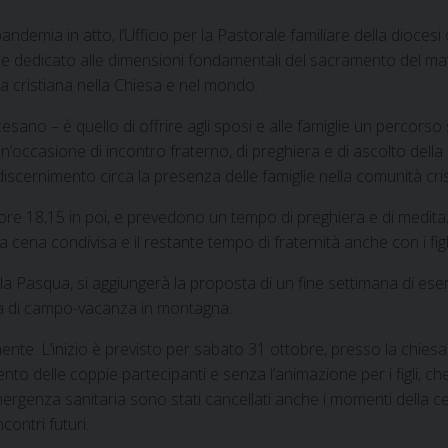
ndemia in atto, l’Ufficio per la Pastorale familiare della diocesi 
e dedicato alle dimensioni fondamentali del sacramento del ma
glia cristiana nella Chiesa e nel mondo.
ocesano – è quello di offrire agli sposi e alle famiglie un percors
 Un’occasione di incontro fraterno, di preghiera e di ascolto della
i discernimento circa la presenza delle famiglie nella comunità cri
 ore 18,15 in poi, e prevedono un tempo di preghiera e di medit
 cena condivisa e il restante tempo di fraternità anche con i fig
 Pasqua, si aggiungerà la proposta di un fine settimana di eser
ana di campo-vacanza in montagna.
amente. L’inizio è previsto per sabato 31 ottobre, presso la chiesa
ento delle coppie partecipanti e senza l’animazione per i figli, c
emergenza sanitaria sono stati cancellati anche i momenti della c
contri futuri.