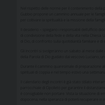
Nel rispetto delle norme per il contenimento della pa
Gubbio propone un cammino annuale per le famigli
per coltivare la spiritualità e la missione della fami
Il desiderio – spiegano i responsabili dell’ufficio di
di condivisione della fede e della vita nella Chiesa.
di Dio, di confronto sulla quotidianità familiare e d
Gli incontri si svolgeranno un sabato al mese dalle
della Parola di Dio guidato dal vescovo Luciano, una
Durante il cammino quaresimale di preparazione alla
spirituali di coppia e nel tempo estivo una settim
Il calendario degli incontri è già stato stilato inter
parrocchiale di Cipolleto per garantire il distanziam
è consigliabile non portare. Vista la situazione di 
dopocena, nella speranza di poterli recuperare in in