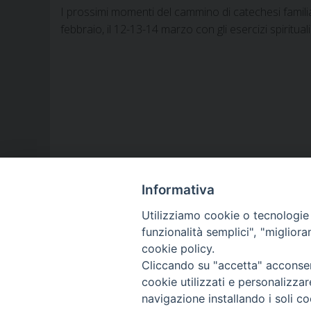
I prossimi momenti del cammino di catechesi familia
febbraio, il 12-13-14 marzo con gli esercizi spiritua
Informativa
Utilizziamo cookie o tecnologie s
funzionalità semplici", "miglior
LA NOSTRA DIOCESI
cookie policy.
Cliccando su "accetta" acconsent
cookie utilizzati e personalizza
IL VESCOVO
navigazione installando i soli co