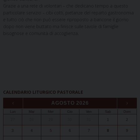
Grazie a una rete di volontari – che dedicano tempo a questo
particolare servizio – cibi cotti, pietanze del reparto gastronomia
e tutto ciò che non può essere riproposto a bancone il giorno
dopo non viene buttato ma finisce sulle tavole di famiglie
bisognose e comunità di accoglienza.
CALENDARIO LITURGICO PASTORALE
‹
AGOSTO 2026
›
Lun
Mar
Mer
Gio
Ven
Sab
Dom
27
28
29
30
31
1
2
3
4
5
6
7
8
9