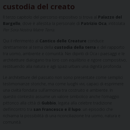
custodia del creato
Il terzo capitolo del percorso espositivo si trova al
Palazzo del
Bargello
, dove è allestita la personale di
Patrizio Oca
, intitolata
Per Sora Nostra Matre Terra
.
Qui il riferimento al
Cantico delle Creature
conduce
direttamente al tema della
custodia della terra
e del rapporto
tra uomo, ambiente e comunità. Nei dipinti di Oca i paesaggi e le
architetture dialogano tra loro con equilibrio e rigore compositivo,
restituendo alla natura e agli spazi urbani una dignità profonda.
Le architetture del passato non sono presentate come semplici
testimonianze storiche, ma come luoghi vivi, capaci di esprimere
una civiltà fondata sull’armonia tra costruito e ambiente. In
questo contesto assume un valore simbolico anche l’omaggio
pittorico alla città di
Gubbio
, legata alla celebre tradizione
dell’incontro tra
san Francesco e il lupo
: un episodio che
richiama la possibilità di una riconciliazione tra uomo, natura e
comunità.