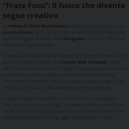
“Frate Focu”: il fuoco che diventa
segno creativo
La
chiesa di Santa Maria Nuova
ospita la mostra
Frate Focu
di
Luciano Donini
, artista riconosciuto a livello internazionale come
uno dei maggiori interpreti della
pirogravia
, la tecnica che utilizza
il fuoco per incidere il legno.
In questo caso il fuoco non è soltanto uno strumento tecnico, ma
diventa simbolo spirituale. Nel
Cantico delle Creature
, infatti,
san Francesco chiama il fuoco “fratello”, riconoscendone la forza e
la luminosità. Donini raccoglie questa intuizione francescana
trasformando l’elemento naturale in gesto creativo: il segno inciso
nel legno si fa racconto, disciplina interiore e poesia visiva.
Le opere esposte raccontano così storie di vita e di equilibrio,
nelle quali il fuoco non distrugge ma genera bellezza, diventando
metafora di una spiritualità capace di trasformare anche le forze
più potenti della natura in linguaggio di fraternità e armonia.