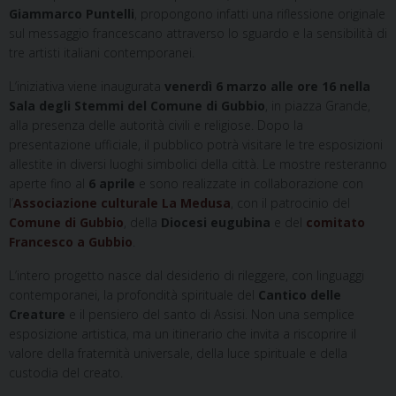
Giammarco Puntelli
, propongono infatti una riflessione originale
sul messaggio francescano attraverso lo sguardo e la sensibilità di
tre artisti italiani contemporanei.
L’iniziativa viene inaugurata
venerdì 6 marzo alle ore 16 nella
Sala degli Stemmi del Comune di Gubbio
, in piazza Grande,
alla presenza delle autorità civili e religiose. Dopo la
presentazione ufficiale, il pubblico potrà visitare le tre esposizioni
allestite in diversi luoghi simbolici della città. Le mostre resteranno
aperte fino al
6 aprile
e sono realizzate in collaborazione con
l’
Associazione culturale La Medusa
, con il patrocinio del
Comune di Gubbio
, della
Diocesi eugubina
e del
comitato
Francesco a Gubbio
.
L’intero progetto nasce dal desiderio di rileggere, con linguaggi
contemporanei, la profondità spirituale del
Cantico delle
Creature
e il pensiero del santo di Assisi. Non una semplice
esposizione artistica, ma un itinerario che invita a riscoprire il
valore della fraternità universale, della luce spirituale e della
custodia del creato.