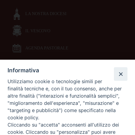
LA NOSTRA DIOCESI
IL VESCOVO
AGENDA PASTORALE
Informativa
DOCUMENTI PASTORALI
Utilizziamo cookie o tecnologie simili per
finalità tecniche e, con il tuo consenso, anche per
ORARI MESSE
altre finalità ("interazioni e funzionalità semplici",
"miglioramento dell'esperienza", "misurazione" e
LITURGIA DELLE ORE
"targeting e pubblicità") come specificato nella
cookie policy.
Cliccando su "accetta" acconsenti all'utilizzo dei
GALLERIE FOTOGRAFICHE
cookie. Cliccando su "personalizza" puoi avere