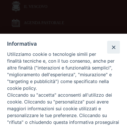
IL VESCOVO
AGENDA PASTORALE
Informativa
DOCUMENTI PASTORALI
Utilizziamo cookie o tecnologie simili per
finalità tecniche e, con il tuo consenso, anche per
ORARI MESSE
altre finalità ("interazioni e funzionalità semplici",
"miglioramento dell'esperienza", "misurazione" e
LITURGIA DELLE ORE
"targeting e pubblicità") come specificato nella
cookie policy.
Cliccando su "accetta" acconsenti all'utilizzo dei
GALLERIE FOTOGRAFICHE
cookie. Cliccando su "personalizza" puoi avere
maggiori informazioni sui cookie utilizzati e
personalizzare le tue preferenze. Cliccando su
GALLERIE VIDEO
"rifiuta" o chiudendo questa informativa proseguirai