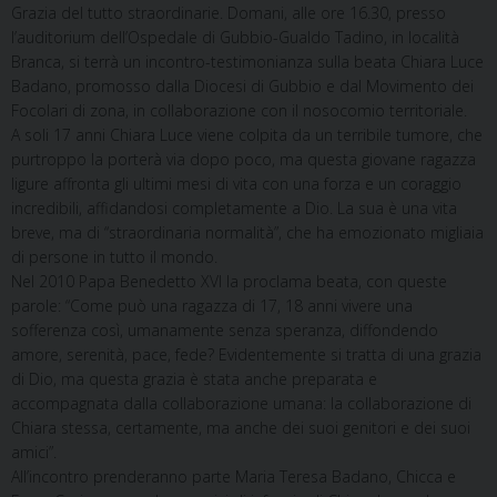
Grazia del tutto straordinarie. Domani, alle ore 16.30, presso
l’auditorium dell’Ospedale di Gubbio-Gualdo Tadino, in località
Branca, si terrà un incontro-testimonianza sulla beata Chiara Luce
Badano, promosso dalla Diocesi di Gubbio e dal Movimento dei
Focolari di zona, in collaborazione con il nosocomio territoriale.
A soli 17 anni Chiara Luce viene colpita da un terribile tumore, che
purtroppo la porterà via dopo poco, ma questa giovane ragazza
ligure affronta gli ultimi mesi di vita con una forza e un coraggio
incredibili, affidandosi completamente a Dio. La sua è una vita
breve, ma di “straordinaria normalità”, che ha emozionato migliaia
di persone in tutto il mondo.
Nel 2010 Papa Benedetto XVI la proclama beata, con queste
parole: “Come può una ragazza di 17, 18 anni vivere una
sofferenza così, umanamente senza speranza, diffondendo
amore, serenità, pace, fede? Evidentemente si tratta di una grazia
di Dio, ma questa grazia è stata anche preparata e
accompagnata dalla collaborazione umana: la collaborazione di
Chiara stessa, certamente, ma anche dei suoi genitori e dei suoi
amici”.
All’incontro prenderanno parte Maria Teresa Badano, Chicca e