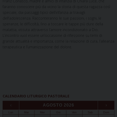
Franz Coriasco, madre e amici di infanzia di Chiara Luce, che
faranno conoscere più da vicino la storia di questa ragazza così
speciale, dai passaggi tipici dell’infanzia ai travagli
dell’adolescenza. Racconteranno le sue passioni, i sogni, le
speranze, le difficoltà, fino a toccare le tappe più dure della
malattia, vissuta attraverso l’amore incondizionato a Dio.
L’incontro vuol essere un’occasione di riflessione su temi di
grande attualità e importanza, come la relazione di cura, l’alleanza
terapeutica e l’umanizzazione del dolore.
CALENDARIO LITURGICO PASTORALE
‹
AGOSTO 2026
›
Lun
Mar
Mer
Gio
Ven
Sab
Dom