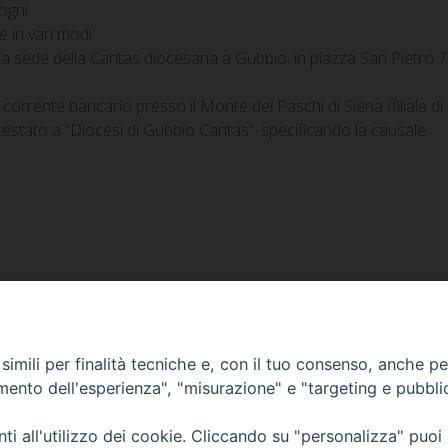
ogni.
 in vari modi:
la sede della Caritas diocesana a Gubbio, in piazza San Pietro 7
orrente bancario presso il Monte dei Paschi di Siena (filiale di
ato a “Diocesi di Gubbio Caritas”, specificando la causale
imili per finalità tecniche e, con il tuo consenso, anche per 
amento dell'esperienza", "misurazione" e "targeting e pubbli
DOCUMENTI PASTORALI
i all'utilizzo dei cookie. Cliccando su "personalizza" puoi