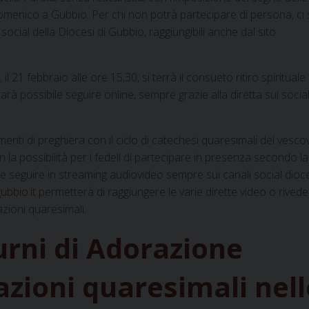
menico a Gubbio. Per chi non potrà partecipare di persona, ci 
ocial della Diocesi di Gubbio, raggiungibili anche dal sito
21 febbraio alle ore 15,30, si terrà il consueto ritiro spirituale
rà possibile seguire online, sempre grazie alla diretta sui socia
nti di preghiera con il ciclo di catechesi quaresimali del vesco
n la possibilità per i fedeli di partecipare in presenza secondo la
ile seguire in streaming audiovideo sempre sui canali social dioc
ubbio.it
permetterà di raggiungere le varie dirette video o rived
azioni quaresimali.
turni di Adorazione
tazioni quaresimali nell