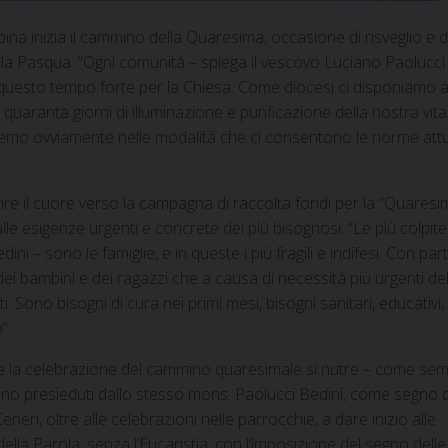
ina inizia il cammino della Quaresima, occasione di risveglio e d
la Pasqua. “Ogni comunità – spiega il vescovo Luciano Paolucci 
di questo tempo forte per la Chiesa. Come diocesi ci disponiamo 
i quaranta giorni di illuminazione e purificazione della nostra vit
remo ovviamente nelle modalità che ci consentono le norme attua
ire il cuore verso la campagna di raccolta fondi per la “Quaresi
le esigenze urgenti e concrete dei più bisognosi. “Le più colpite
i – sono le famiglie, e in queste i più fragili e indifesi. Con par
ei bambini e dei ragazzi che a causa di necessità più urgenti del
i. Sono bisogni di cura nei primi mesi, bisogni sanitari, educativi,
”.
he la celebrazione del cammino quaresimale si nutre – come se
anno presieduti dallo stesso mons. Paolucci Bedini, come segno di
eneri, oltre alle celebrazioni nelle parrocchie, a dare inizio alle
 della Parola, senza l’Eucaristia, con l’imposizione del segno delle