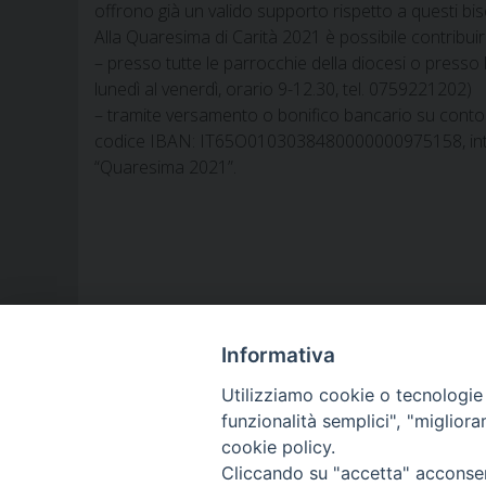
offrono già un valido supporto rispetto a questi bis
Alla Quaresima di Carità 2021 è possibile contribuire
– presso tutte le parrocchie della diocesi o presso 
lunedì al venerdì, orario 9-12.30, tel. 0759221202)
– tramite versamento o bonifico bancario su conto c
codice IBAN: IT65O0103038480000000975158, intest
“Quaresima 2021”.
Informativa
Utilizziamo cookie o tecnologie s
funzionalità semplici", "miglior
LA NOSTRA DIOCESI
cookie policy.
Cliccando su "accetta" acconsent