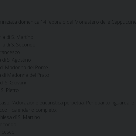
 iniziata domenica 14 febbraio dal Monastero delle Cappuccine 
ia di S. Martino
hia di S. Secondo
 Francesco
 di S. Agostino
a di Madonna del Ponte
a di Madonna del Prato
di S. Giovanni
S. Pietro
aso, l’Adorazione eucaristica perpetua. Per quanto riguarda le 
ecco il calendario completo:
chiesa di S. Martino
 Secondo
ancesco