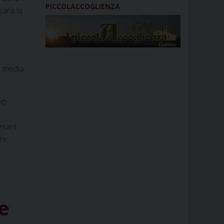
PICCOLACCOGLIENZA
sarà la
l media
vo
esani.
ere
e