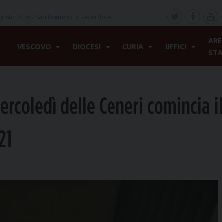
gosto 2026 /
San Domenico, sacerdote
ARE
VESCOVO
DIOCESI
CURIA
UFFICI
ST
ercoledì delle Ceneri comincia i
21