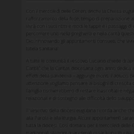
Con il mercoledì delle Ceneri, anche la Chiesa eugub
rafforzamento della fede, tempo di preparazione al
vivrà con i suoi ritmi e modi le tappe e i passaggi 
percorrere uniti nella preghiera e nella carità quest
Dio, rinnovando gli appuntamenti consueti, che viv
tutela sanitaria”.
A tutte le comunità il vescovo Luciano chiede di apr
Carità” che la Caritas diocesana ogni anno dedica al
effetti della pandemia – aggiunge mons. Paolucci Bedin
attenzione vogliamo pensare ai bisogni di crescita d
famiglia rischierebbero di restare inascoltati e negat
relazionali e di sostegno alle difficoltà dello sviluppo
Il Vescovo della diocesi eugubina ricorda anche c
alla Parola e alla liturgia. Alcuni appuntamenti sar
tutta la diocesi. Così domani, per il mercoledì delle C
tradizionali stazioni quaresimali ci sarà una liturgia