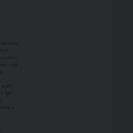
alizzarsi
le in
ispondere
povero ma
iù
icini”,
 figli
o
azione e
e