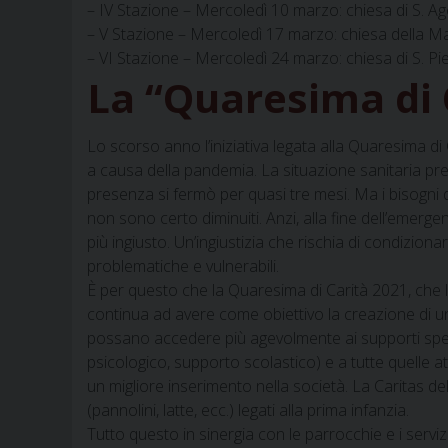
– IV Stazione – Mercoledì 10 marzo: chiesa di S. A
– V Stazione – Mercoledì 17 marzo: chiesa della 
– VI Stazione – Mercoledì 24 marzo: chiesa di S. Pi
La “Quaresima di 
Lo scorso anno l’iniziativa legata alla Quaresima d
a causa della pandemia. La situazione sanitaria preci
presenza si fermò per quasi tre mesi. Ma i bisogni de
non sono certo diminuiti. Anzi, alla fine dell’emerg
più ingiusto. Un’ingiustizia che rischia di condizion
problematiche e vulnerabili.
È per questo che la Quaresima di Carità 2021, che l
continua ad avere come obiettivo la creazione di un fo
possano accedere più agevolmente ai supporti specia
psicologico, supporto scolastico) e a tutte quelle a
un migliore inserimento nella società. La Caritas de
(pannolini, latte, ecc.) legati alla prima infanzia.
Tutto questo in sinergia con le parrocchie e i servizi