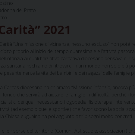
gostino
Madonna del Prato
etro
Carità” 2021
i Carità “Una missione di vicinanza, nessuno escluso” non poté re
pitò proprio all’inizio del tempo quaresimale e l’attività pastora
ll’infanzia ai quali l’iniziativa caritativa diocesana pensava di r
enza sanitaria rischiamo di ritrovarci in un mondo non solo più 
are pesantemente la vita dei bambini e dei ragazzi delle famiglie p
a Caritas diocesana ha chiamato “Missione infanzia, ancora più v
ndo che servirà ad aiutare le famiglie in difficoltà, perché i loro
listici dei quali necessitano (logopedia, fisioterapia, intervent
ttività (ad esempio quelle sportive) che favoriscono la socializz
lla Chiesa eugubina ha poi aggiunto altri bisogni molto concreti
 e le risorse del territorio (Comuni, Asl, scuole, associazioni) ch