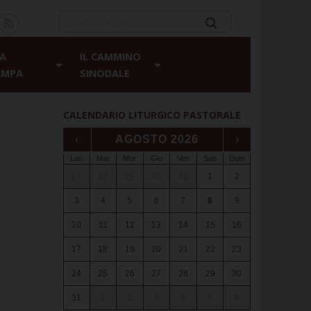
A
IL CAMMINO
AMPA
SINODALE
CALENDARIO LITURGICO PASTORALE
l
‹
AGOSTO 2026
›
Lun
Mar
Mer
Gio
Ven
Sab
Dom
27
28
29
30
31
1
2
3
4
5
6
7
8
9
10
11
12
13
14
15
16
17
18
19
20
21
22
23
24
25
26
27
28
29
30
31
1
2
3
4
5
6