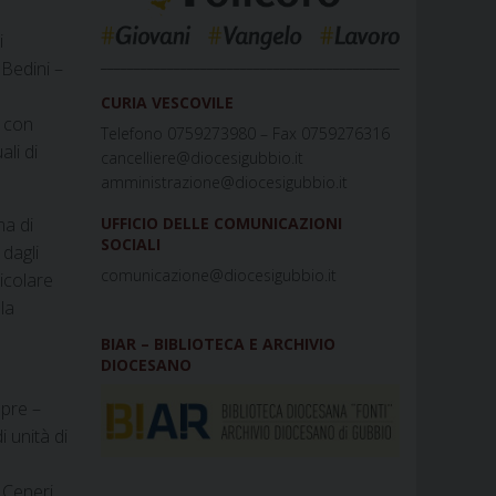
i
_____________________________________________
Bedini –
a
CURIA VESCOVILE
a con
Telefono 0759273980 – Fax 0759276316
li di
cancelliere@diocesigubbio.it
amministrazione@diocesigubbio.it
UFFICIO DELLE COMUNICAZIONI
ma di
SOCIALI
 dagli
comunicazione@diocesigubbio.it
ticolare
la
BIAR – BIBLIOTECA E ARCHIVIO
DIOCESANO
mpre –
 unità di
 Ceneri.