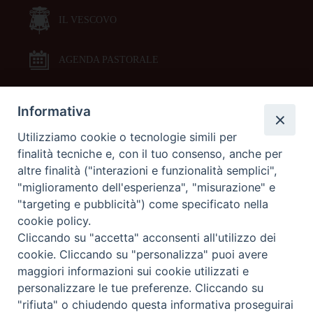
IL VESCOVO
AGENDA PASTORALE
Informativa
DOCUMENTI PASTORALI
Utilizziamo cookie o tecnologie simili per
finalità tecniche e, con il tuo consenso, anche per
ORARI MESSE
altre finalità ("interazioni e funzionalità semplici",
"miglioramento dell'esperienza", "misurazione" e
LITURGIA DELLE ORE
"targeting e pubblicità") come specificato nella
cookie policy.
Cliccando su "accetta" acconsenti all'utilizzo dei
GALLERIE FOTOGRAFICHE
cookie. Cliccando su "personalizza" puoi avere
maggiori informazioni sui cookie utilizzati e
personalizzare le tue preferenze. Cliccando su
GALLERIE VIDEO
"rifiuta" o chiudendo questa informativa proseguirai