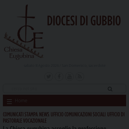
DIOCESI DI GUBBIO
sabato 8 Agosto 2026 /
San Domenico, sacerdote
Skip
Home
to
content
COMUNICATI STAMPA
NEWS
UFFICIO COMUNICAZIONI SOCIALI
UFFICIO DI
,
,
,
PASTORALE VOCAZIONALE
La Chiesa eugubina accoglie la professione