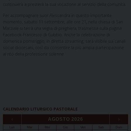
continuerà a presterà la sua vocazione al servizio della comunità.
Per accompagnare suor Alessandra in questo importante
momento, sabato 11 settembre, alle ore 21, nella chiesa di San
Marziale si terrà una veglia di preghiera, trasmessa sulla pagina
Facebook Francesco di Gubbio. Anche la celebrazione di
domenica pomeriggio, in diretta streaming, sarà visibile sui canali
social diocesani, così da consentire la più ampia partecipazione
al rito della professione solenne.
CALENDARIO LITURGICO PASTORALE
‹
AGOSTO 2026
›
Lun
Mar
Mer
Gio
Ven
Sab
Dom