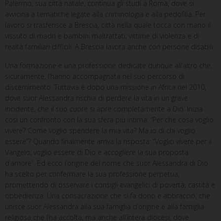
Palermo, sua città natale, continua gli studi a Roma, dove si
avvicina a tematiche legate alla criminologia e alla pedofilia. Per
lavoro si trasferisce a Brescia, città nella quale tocca con mano il
vissuto di madri e bambini maltrattati, vittime di violenza e di
realtà familiari difficili. A Brescia lavora anche con persone disabili.
Una formazione e una professione dedicate dunque all’altro che,
sicuramente, l’hanno accompagnata nel suo percorso di
discernimento. Tuttavia è dopo una missione in Africa nel 2010,
dove suor Alessandra rischia di perdere la vita in un grave
incidente, che il suo cuore si apre completamente a Dio. Inizia
così un confronto con la sua sfera più intima: “Per che cosa voglio
vivere? Come voglio spendere la mia vita? Ma io di chi voglio
essere”? Quando finalmente arriva la risposta: “Voglio vivere per il
Vangelo, voglio essere di Dio e accogliere la sua proposta
d’amore”. Ed ecco l’origine del nome che suor Alessandra di Dio
ha scelto per confermare la sua professione perpetua,
promettendo di osservare i consigli evangelici di povertà, castità e
obbedienza. Una consacrazione che si fa dono e abbraccio, che
unisce suor Alessandra alla sua famiglia d’origine e alla famiglia
religiosa che l’ha accolta, ma anche all’intera diocesi, dove