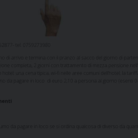
252877- tel. 0759273980
rno di arrivo e termina con il pranzo al sacco del giorno di parte
sione completa, 2 giorni con trattamento di mezza pensione nell
 hotel; una cena tipica; wi-fi nelle aree comuni dell’hotel; la tarif
o da pagare in loco di euro 2,10 a persona al giorno (esenti 0
menti
umo da pagare in loco se si ordina qualcosa di diverso da quan