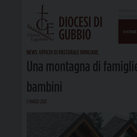
domenica 
Croce (Edi
DIOCESI DI
Skip
GUBBIO
to
HOME
content
NEWS
UFFICIO DI PASTORALE FAMILIARE
,
Una montagna di famiglie
bambini
5 MARZO 2023