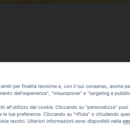
Una montagna di famiglie”
imili per finalità tecniche e, con il tuo consenso, anche per 
amento dell'esperienza", "misurazione" e "targeting e pubbli
DOCUMENTI PASTORALI
i all'utilizzo dei cookie. Cliccando su "personalizza" puoi
re le tue preferenze. Cliccando su "rifiuta" o chiudendo que
ORARI MESSE
okie tecnici. Ulteriori informazioni sono disponibili nella
coo