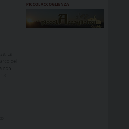
PICCOLACCOGLIENZA
nza. La
’arco del
fa non
-13
to