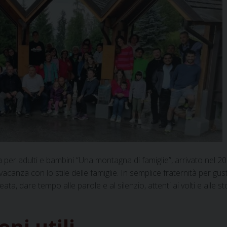
 per adulti e bambini “Una montagna di famiglie”, arrivato nel 20
acanza con lo stile delle famiglie. In semplice fraternità per gus
ta, dare tempo alle parole e al silenzio, attenti ai volti e alle st
ni utili