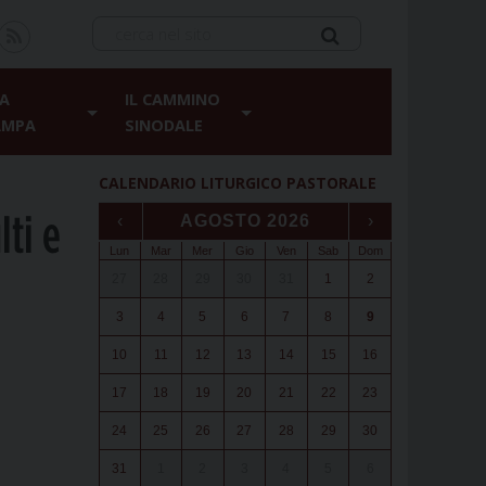
A
IL CAMMINO
AMPA
SINODALE
CALENDARIO LITURGICO PASTORALE
ti e
‹
AGOSTO 2026
›
Lun
Mar
Mer
Gio
Ven
Sab
Dom
27
28
29
30
31
1
2
3
4
5
6
7
8
9
10
11
12
13
14
15
16
17
18
19
20
21
22
23
24
25
26
27
28
29
30
31
1
2
3
4
5
6