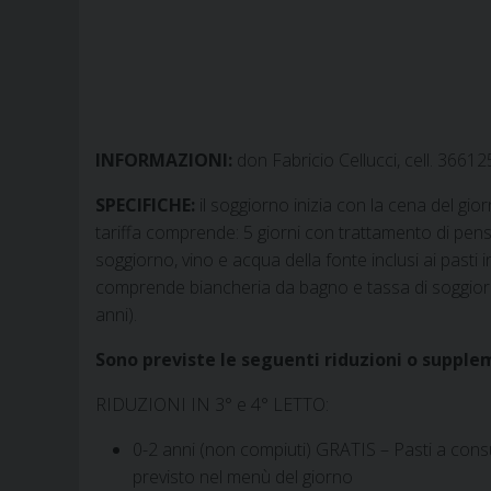
INFORMAZIONI:
don Fabricio Cellucci, cell. 3661
SPECIFICHE:
il soggiorno inizia con la cena del gio
tariffa comprende: 5 giorni con trattamento di pen
soggiorno, vino e acqua della fonte inclusi ai pasti in
comprende biancheria da bagno e tassa di soggiorn
anni).
Sono previste le seguenti riduzioni o supple
RIDUZIONI IN 3° e 4° LETTO:
0-2 anni (non compiuti) GRATIS – Pasti a cons
previsto nel menù del giorno