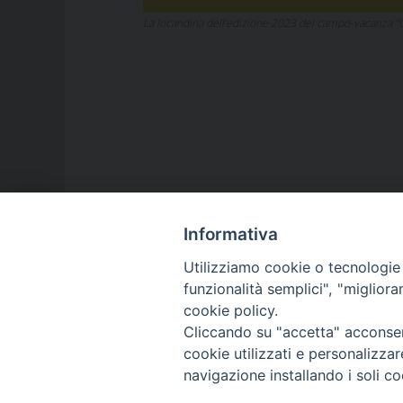
La locandina dell’edizione 2023 del campo-vacanza “
Informativa
Utilizziamo cookie o tecnologie s
funzionalità semplici", "miglior
LA NOSTRA DIOCESI
cookie policy.
Cliccando su "accetta" acconsent
cookie utilizzati e personalizza
IL VESCOVO
navigazione installando i soli co