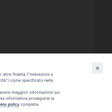
altre finalità ("interazioni e
cità") come specificato nella
GALLERIE FOTOGRAFICHE
 avere maggiori informazioni sui
sta informativa proseguirai la
GALLERIE VIDEO
kie policy
completa.