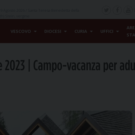
9 Agosto 2026 /
Santa Teresa Benedetta della
th) Stein, vergine
ARE
VESCOVO
DIOCESI
CURIA
UFFICI
ST
 2023 | Campo-vacanza per adul