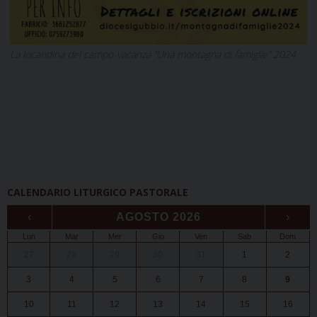
La locandina del campo-vacanza “Una montagna di famiglie” 2024
CALENDARIO LITURGICO PASTORALE
‹
AGOSTO 2026
›
Lun
Mar
Mer
Gio
Ven
Sab
Dom
27
28
29
30
31
1
2
3
4
5
6
7
8
9
10
11
12
13
14
15
16