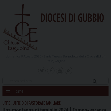
DIOCESI DI GUBBIO
domenica 9 Agosto 2026 /
Santa Teresa Benedetta della Croce (Edith)
Stein, vergine
Skip
Home
to
content
UFFICI
UFFICIO DI PASTORALE FAMILIARE
,
Una montagna di famiglie 2024 | Campo-vacanza