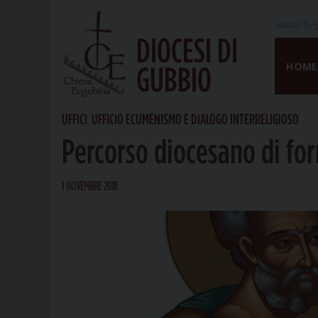
sabato 8 A
DIOCESI DI
Skip
to
HOME
GUBBIO
content
UFFICI
UFFICIO ECUMENISMO E DIALOGO INTERRELIGIOSO
,
Percorso diocesano di f
1 NOVEMBRE 2018