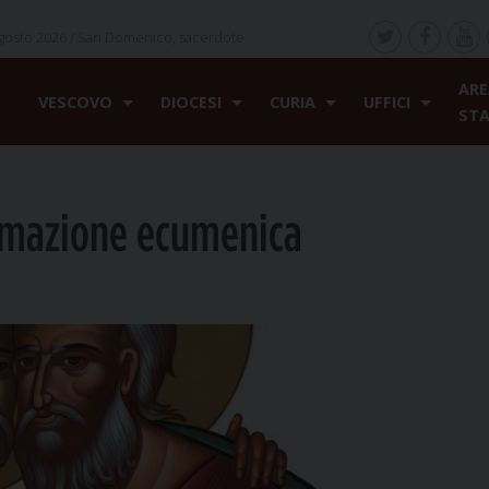
gosto 2026 /
San Domenico, sacerdote
ARE
VESCOVO
DIOCESI
CURIA
UFFICI
ST
ormazione ecumenica