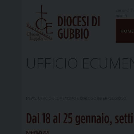
venerdì 7 
martiri
DIOCESI DI
Skip
GUBBIO
to
HOME
content
UFFICIO ECUME
NEWS
,
UFFICIO ECUMENISMO E DIALOGO INTERRELIGIOSO
Dal 18 al 25 gennaio, sett
15 GENNAIO 2021