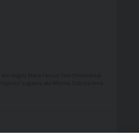
a, don Angelo Maria Fanucci Temi fondamentali
a “risposta” eugubina alla Riforma, Dott.ssa Anna