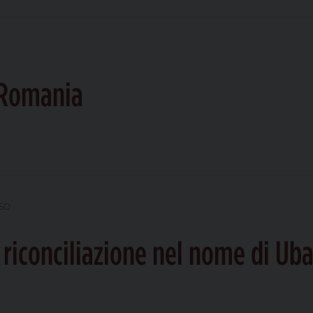
IARE
 Romania
OSO
a riconciliazione nel nome di Ub