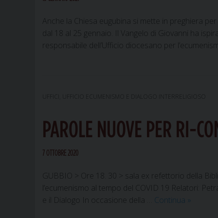
Anche la Chiesa eugubina si mette in preghiera per 
dal 18 al 25 gennaio. Il Vangelo di Giovanni ha ispi
responsabile dell’Ufficio diocesano per l’ecumenism
UFFICI
,
UFFICIO ECUMENISMO E DIALOGO INTERRELIGIOSO
PAROLE NUOVE PER RI-CO
7 OTTOBRE 2020
GUBBIO > Ore 18. 30 > sala ex refettorio della Bibl
l’ecumenismo al tempo del COVID 19 Relatori: Petr
PAROLE
e il Dialogo In occasione della …
Continua
»
NUOVE