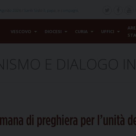
Agosto 2026 /
Santi Sisto II, papa, e compagni,
ARE
VESCOVO
DIOCESI
CURIA
UFFICI
ST
NISMO E DIALOGO I
imana di preghiera per l’unità de