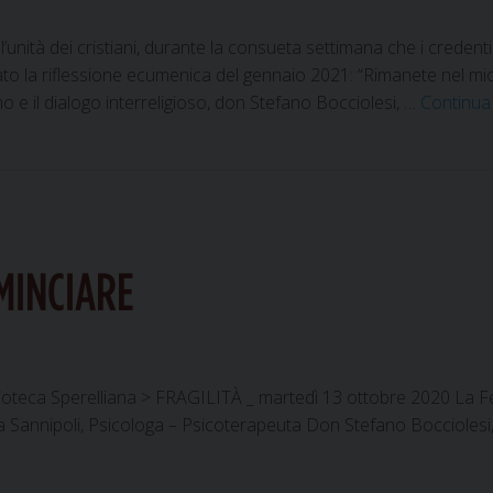
l’unità dei cristiani, durante la consueta settimana che i crede
rato la riflessione ecumenica del gennaio 2021: “Rimanete nel mio
o e il dialogo interreligioso, don Stefano Bocciolesi, …
Continu
MINCIARE
ioteca Sperelliana > FRAGILITÀ _ martedì 13 ottobre 2020 La F
a Sannipoli, Psicologa – Psicoterapeuta Don Stefano Boccioles