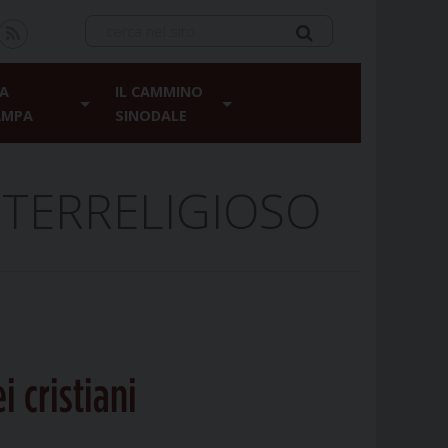
A
IL CAMMINO
AMPA
SINODALE
NTERRELIGIOSO
i cristiani