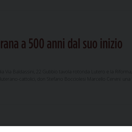
rana a 500 anni dal suo inizio
ia Via Baldassini, 22 Gubbio tavola rotonda Lutero e la Riform
hi luterano-cattolici, don Stefano Bocciolesi Marcello Cervini: un