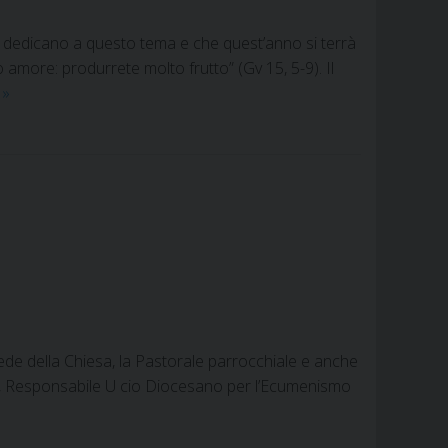
nti dedicano a questo tema e che quest’anno si terrà
 amore: produrrete molto frutto” (Gv 15, 5-9). Il
Dal
a
»
18
al
25
gennaio,
settimana
di
preghiera
per
l’unità
dei
ede della Chiesa, la Pastorale parrocchiale e anche
cristiani
i, Responsabile U cio Diocesano per l’Ecumenismo