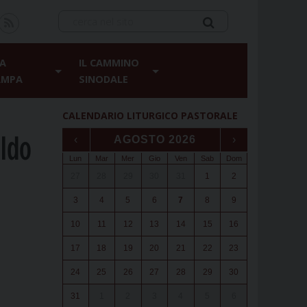
A
IL CAMMINO
AMPA
SINODALE
CALENDARIO LITURGICO PASTORALE
aldo
‹
AGOSTO 2026
›
Lun
Mar
Mer
Gio
Ven
Sab
Dom
27
28
29
30
31
1
2
3
4
5
6
7
8
9
10
11
12
13
14
15
16
17
18
19
20
21
22
23
24
25
26
27
28
29
30
31
1
2
3
4
5
6