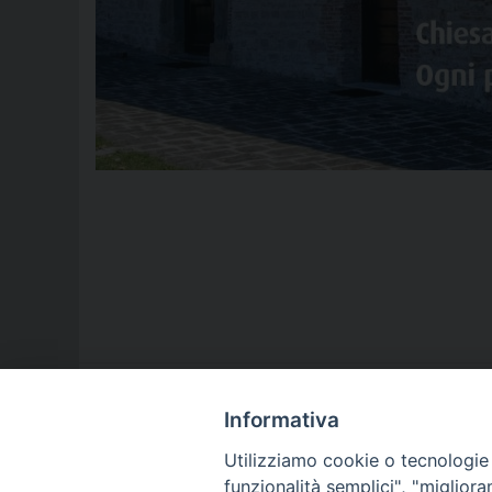
Informativa
Utilizziamo cookie o tecnologie s
LA NOSTRA DIOCESI
funzionalità semplici", "miglior