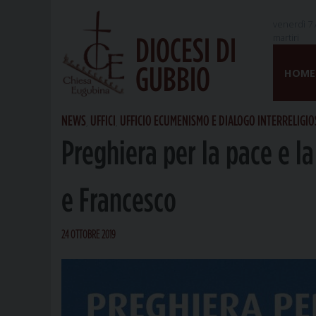
venerdì 7 
martiri
DIOCESI DI
Skip
GUBBIO
to
HOME
content
NEWS
UFFICI
UFFICIO ECUMENISMO E DIALOGO INTERRELIGI
,
,
Preghiera per la pace e l
e Francesco
24 OTTOBRE 2019