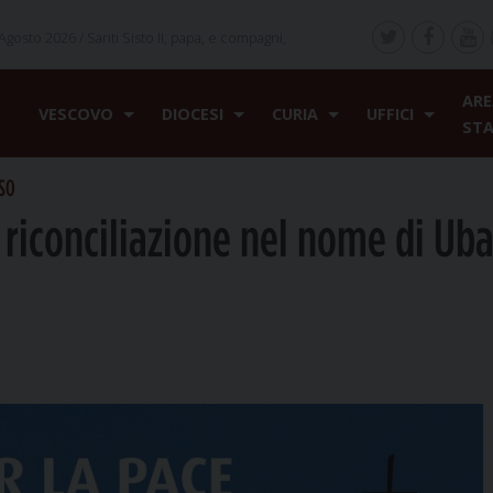
Agosto 2026 /
Santi Sisto II, papa, e compagni,
ARE
VESCOVO
DIOCESI
CURIA
UFFICI
ST
OSO
a riconciliazione nel nome di Ub