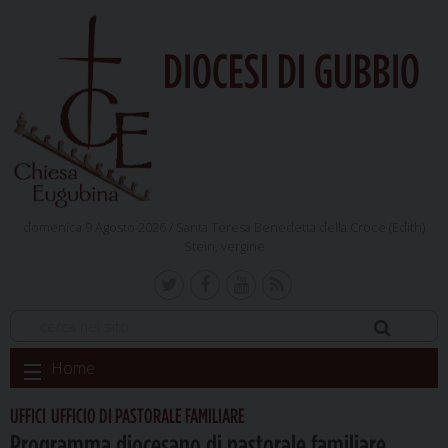
DIOCESI DI GUBBIO
domenica 9 Agosto 2026 /
Santa Teresa Benedetta della Croce (Edith)
Stein, vergine
Skip
Home
to
content
UFFICI
UFFICIO DI PASTORALE FAMILIARE
,
Programma diocesano di pastorale familiare