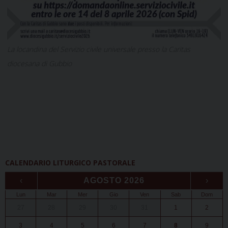
La locandina del Servizio civile universale presso la Caritas
diocesana di Gubbio
CALENDARIO LITURGICO PASTORALE
‹
AGOSTO 2026
›
Lun
Mar
Mer
Gio
Ven
Sab
Dom
27
28
29
30
31
1
2
3
4
5
6
7
8
9