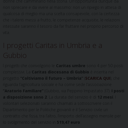
donne che camminano nella storia. Un’opportunità dunque da
non sprecare e da vivere al massimo: non un ripiego in attesa di
qualcosa di meglio ma una scelta consapevole, con la certezza
che i talenti messi a frutto, le competenze acquisite, le relazioni
intessute saranno il tesoro da far fruttare nel proprio percorso di
vita.
I progetti Caritas in Umbria e a
Gubbio
I progetti che coinvolgono le
Caritas umbre
sono 4 per 50 posti
complessivi. La
Caritas diocesana di Gubbio
è inserita nel
progetto
“Coltiviamo il futuro – Umbria”
(
SCARICA QUI
), che
riguarda l’agricoltura sociale e ha come sede l’associazione
“Aratorio Familiare”
(Gubbio, via Peppino Impastato 37).
I posti
a disposizione sono 2
. La durata del servizio è di
12 mesi
. I
volontari selezionati saranno chiamati a sottoscrivere con il
Dipartimento per le Politiche giovanili e il Servizio civile un
contratto che fissa, tra l’altro, l’importo dell’assegno mensile per
lo svolgimento del servizio in
519,47 euro
.