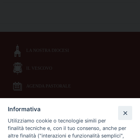
il
bando
P
2022
o
per
s
l’avvio
t
dei
LA NOSTRA DIOCESI
N
progetti
a
nel
2023
IL VESCOVO
v
i
g
AGENDA PASTORALE
a
t
Informativa
DOCUMENTI PASTORALI
i
Utilizziamo cookie o tecnologie simili per
o
finalità tecniche e, con il tuo consenso, anche per
ORARI MESSE
n
altre finalità ("interazioni e funzionalità semplici",