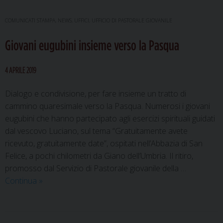
i
viandanti
COMUNICATI STAMPA
,
NEWS
,
UFFICI
,
UFFICIO DI PASTORALE GIOVANILE
del
Giovani eugubini insieme verso la Pasqua
tredicesimo
pellegrinaggio
“Il
4 APRILE 2019
Sentiero
di
Dialogo e condivisione, per fare insieme un tratto di
Francesco”
cammino quaresimale verso la Pasqua. Numerosi i giovani
eugubini che hanno partecipato agli esercizi spirituali guidati
dal vescovo Luciano, sul tema “Gratuitamente avete
ricevuto, gratuitamente date”, ospitati nell’Abbazia di San
Felice, a pochi chilometri da Giano dell’Umbria. Il ritiro,
promosso dal Servizio di Pastorale giovanile della …
Giovani
Continua
»
eugubini
insieme
verso