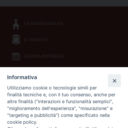
o
s
t
LA NOSTRA DIOCESI
N
a
IL VESCOVO
v
i
g
AGENDA PASTORALE
a
t
Informativa
DOCUMENTI PASTORALI
i
Utilizziamo cookie o tecnologie simili per
o
finalità tecniche e, con il tuo consenso, anche per
ORARI MESSE
n
altre finalità ("interazioni e funzionalità semplici",
"miglioramento dell'esperienza", "misurazione" e
LITURGIA DELLE ORE
"targeting e pubblicità") come specificato nella
cookie policy.