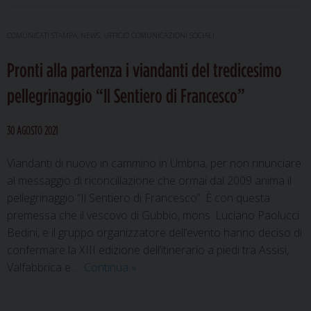
2022:
in
COMUNICATI STAMPA
,
NEWS
,
UFFICIO COMUNICAZIONI SOCIALI
cammino
Pronti alla partenza i viandanti del tredicesimo
con
il
pellegrinaggio “Il Sentiero di Francesco”
Cantico
30 AGOSTO 2021
Viandanti di nuovo in cammino in Umbria, per non rinunciare
al messaggio di riconciliazione che ormai dal 2009 anima il
pellegrinaggio “Il Sentiero di Francesco”. È con questa
premessa che il vescovo di Gubbio, mons. Luciano Paolucci
Bedini, e il gruppo organizzatore dell’evento hanno deciso di
confermare la XIII edizione dell’itinerario a piedi tra Assisi,
Pronti
Valfabbrica e …
Continua
»
alla
partenza