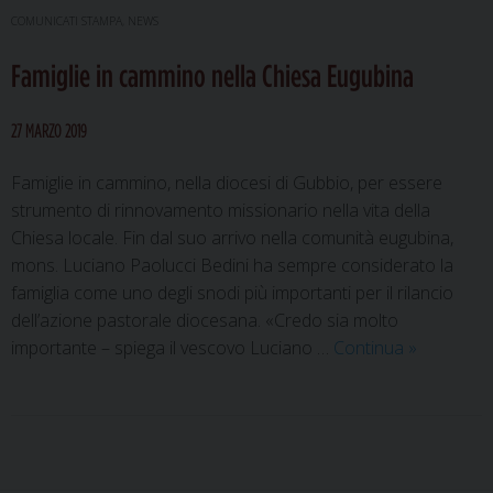
la
COMUNICATI STAMPA
,
NEWS
Pasqua
Famiglie in cammino nella Chiesa Eugubina
27 MARZO 2019
Famiglie in cammino, nella diocesi di Gubbio, per essere
strumento di rinnovamento missionario nella vita della
Chiesa locale. Fin dal suo arrivo nella comunità eugubina,
mons. Luciano Paolucci Bedini ha sempre considerato la
famiglia come uno degli snodi più importanti per il rilancio
dell’azione pastorale diocesana. «Credo sia molto
Famiglie
importante – spiega il vescovo Luciano …
Continua
»
in
cammino
nella
Chiesa
P
Eugubina