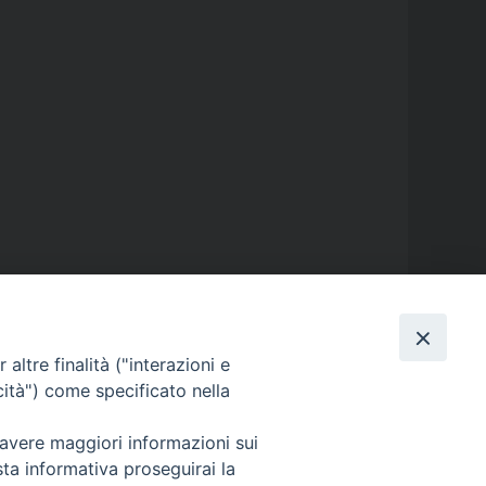
altre finalità ("interazioni e
GALLERIE FOTOGRAFICHE
cità") come specificato nella
 avere maggiori informazioni sui
GALLERIE VIDEO
sta informativa proseguirai la