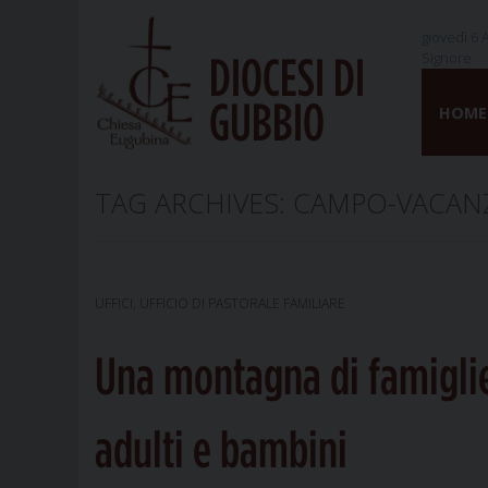
giovedì 6 
Signore
DIOCESI DI
Skip
GUBBIO
to
HOME
content
TAG ARCHIVES:
CAMPO-VACAN
UFFICI
,
UFFICIO DI PASTORALE FAMILIARE
Una montagna di famigli
adulti e bambini