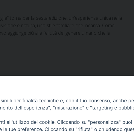
lie” torna per la sesta edizione, un’esperienza unica nella
ivisione e natura, uno stile familiare che incanta. Come
vo aggiunge più alla felicità del genere umano che la
imili per finalità tecniche e, con il tuo consenso, anche per 
DOCUMENTI PASTORALI
amento dell'esperienza", "misurazione" e "targeting e pubbli
i all'utilizzo dei cookie. Cliccando su "personalizza" puoi
ORARI MESSE
re le tue preferenze. Cliccando su "rifiuta" o chiudendo que