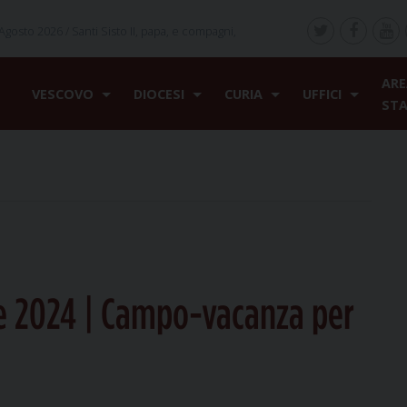
Agosto 2026 /
Santi Sisto II, papa, e compagni,
ARE
VESCOVO
DIOCESI
CURIA
UFFICI
ST
e 2024 | Campo-vacanza per