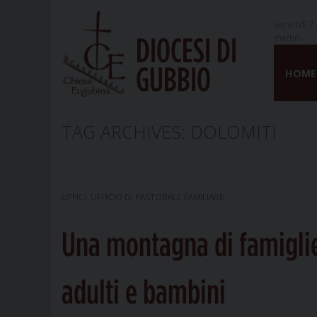
venerdì 7 
martiri
DIOCESI DI
Skip
GUBBIO
to
HOME
content
TAG ARCHIVES:
DOLOMITI
UFFICI
,
UFFICIO DI PASTORALE FAMILIARE
Una montagna di famigli
adulti e bambini