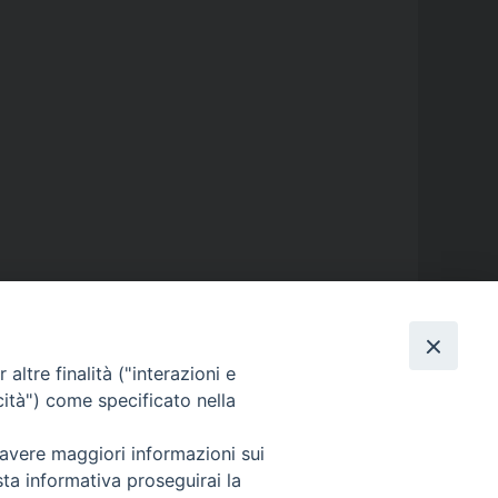
altre finalità ("interazioni e
GALLERIE FOTOGRAFICHE
cità") come specificato nella
 avere maggiori informazioni sui
GALLERIE VIDEO
sta informativa proseguirai la