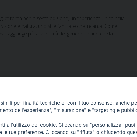
lie” torna per la sesta edizione, un’esperienza unica nella
ivisione e natura, uno stile familiare che incanta. Come
vo aggiunge più alla felicità del genere umano che la
imili per finalità tecniche e, con il tuo consenso, anche per 
DOCUMENTI PASTORALI
amento dell'esperienza", "misurazione" e "targeting e pubbli
i all'utilizzo dei cookie. Cliccando su "personalizza" puoi
ORARI MESSE
re le tue preferenze. Cliccando su "rifiuta" o chiudendo que