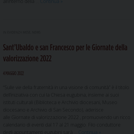
Festa
all’interno della …
Continua
»
dei
Ceri,
il
ritorno
IN EVIDENZA MESE
,
NEWS
delle
Sant’Ubaldo e san Francesco per le Giornate della
“macchine”
di
valorizzazione 2022
legno
in
4 MAGGIO 2022
città,
pronte
“Sulle vie della fraternità in una visione di comunità” è il titolo
per
dell’iniziativa con cui la Chiesa eugubina, insieme ai suoi
i
istituti culturali (Biblioteca e Archivio diocesani, Museo
riti
diocesano e Archivio di San Secondo), aderisce
in
alle Giornate di valorizzazione 2022 , promuovendo un ricco
onore
calendario di eventi dal 17 al 21 maggio. Filo conduttore
del
Sant’Ubaldo
degli appuntamenti eugubini sarà …
Continua
»