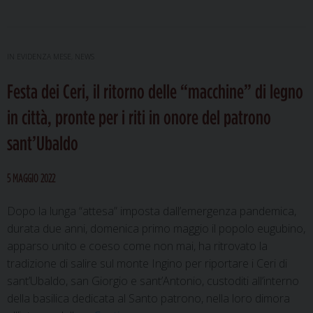
Chiese
di
Gubbio
e
IN EVIDENZA MESE
,
NEWS
Città
Festa dei Ceri, il ritorno delle “macchine” di legno
di
Castello
in città, pronte per i riti in onore del patrono
unite
sant’Ubaldo
nella
persona
del
5 MAGGIO 2022
Vescovo
Dopo la lunga “attesa” imposta dall’emergenza pandemica,
durata due anni, domenica primo maggio il popolo eugubino,
apparso unito e coeso come non mai, ha ritrovato la
tradizione di salire sul monte Ingino per riportare i Ceri di
sant’Ubaldo, san Giorgio e sant’Antonio, custoditi all’interno
della basilica dedicata al Santo patrono, nella loro dimora