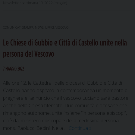
Newsletter settimana 19-2022 (maggio)
COMUNICATI STAMPA
,
NEWS
,
UFFICI
,
VESCOVO
Le Chiese di Gubbio e Città di Castello unite nella
persona del Vescovo
7 MAGGIO 2022
Alle ore 12, le Cattedrali delle diocesi di Gubbio e Città di
Castello hanno ospitato in contemporanea un momento di
preghiera e l’annuncio che il vescovo Luciano sarà pastore
anche della Chiesa tifernate. Due comunità diocesane che
rimangono autonome, unite insieme “in persona episcopi”,
cioè dal ministero episcopale della medesima persona,
Le
mons. Paolucci Bedini. Nella …
Continua
»