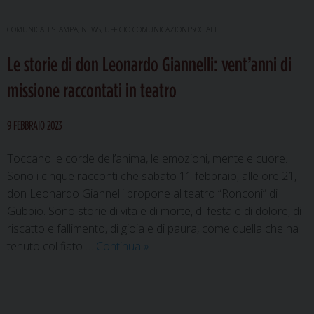
COMUNICATI STAMPA
,
NEWS
,
UFFICIO COMUNICAZIONI SOCIALI
Le storie di don Leonardo Giannelli: vent’anni di
missione raccontati in teatro
9 FEBBRAIO 2023
Toccano le corde dell’anima, le emozioni, mente e cuore.
Sono i cinque racconti che sabato 11 febbraio, alle ore 21,
don Leonardo Giannelli propone al teatro “Ronconi” di
Gubbio. Sono storie di vita e di morte, di festa e di dolore, di
riscatto e fallimento, di gioia e di paura, come quella che ha
Le
tenuto col fiato …
Continua
»
storie
di
don