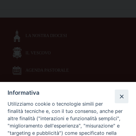
Leonardo
P
Giannelli:
o
vent’anni
s
di
t
missione
LA NOSTRA DIOCESI
N
raccontati
a
in
teatro
IL VESCOVO
v
i
g
AGENDA PASTORALE
a
t
Informativa
DOCUMENTI PASTORALI
i
Utilizziamo cookie o tecnologie simili per
o
finalità tecniche e, con il tuo consenso, anche per
ORARI MESSE
n
altre finalità ("interazioni e funzionalità semplici",
"miglioramento dell'esperienza", "misurazione" e
LITURGIA DELLE ORE
"targeting e pubblicità") come specificato nella