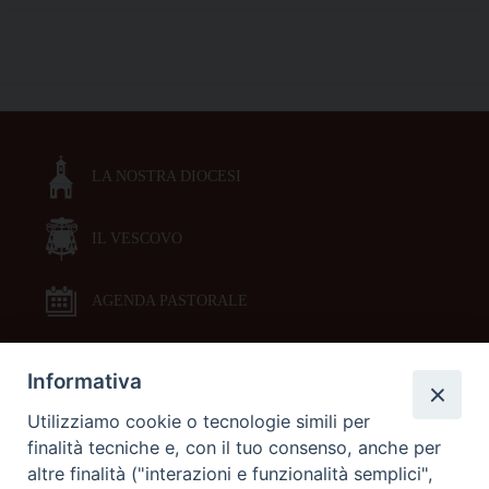
2022:
in
P
cammino
o
con
s
il
t
Cantico
LA NOSTRA DIOCESI
N
a
IL VESCOVO
v
i
g
AGENDA PASTORALE
a
t
Informativa
DOCUMENTI PASTORALI
i
Utilizziamo cookie o tecnologie simili per
o
finalità tecniche e, con il tuo consenso, anche per
ORARI MESSE
n
altre finalità ("interazioni e funzionalità semplici",