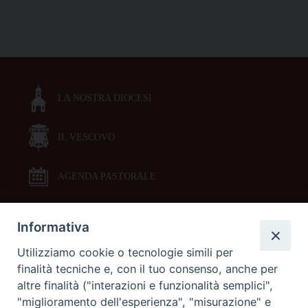
il
bando
P
2022
o
per
s
l’avvio
t
dei
LA NOSTRA DIOCESI
N
progetti
a
nel
2023
IL VESCOVO
v
i
g
AGENDA PASTORALE
a
t
Informativa
DOCUMENTI PASTORALI
i
Utilizziamo cookie o tecnologie simili per
o
finalità tecniche e, con il tuo consenso, anche per
ORARI MESSE
n
altre finalità ("interazioni e funzionalità semplici",
"miglioramento dell'esperienza", "misurazione" e