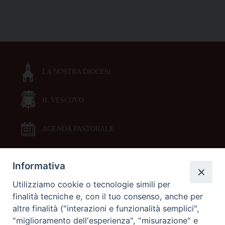
il
bando
P
2022
o
per
s
l’avvio
t
dei
LA NOSTRA DIOCESI
N
progetti
a
nel
2023
IL VESCOVO
v
i
g
AGENDA PASTORALE
a
t
Informativa
DOCUMENTI PASTORALI
i
Utilizziamo cookie o tecnologie simili per
o
finalità tecniche e, con il tuo consenso, anche per
ORARI MESSE
n
altre finalità ("interazioni e funzionalità semplici",
"miglioramento dell'esperienza", "misurazione" e