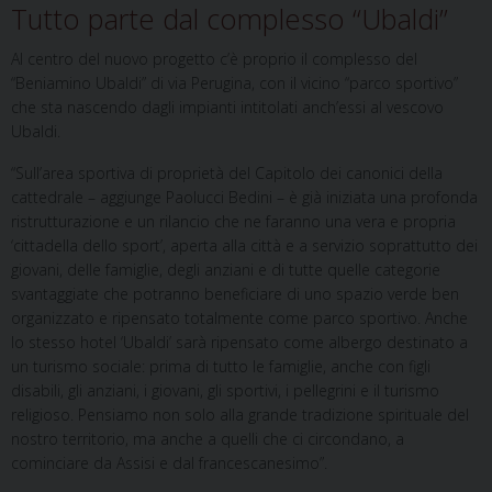
Tutto parte dal complesso “Ubaldi”
Al centro del nuovo progetto c’è proprio il complesso del
“Beniamino Ubaldi” di via Perugina, con il vicino “parco sportivo”
che sta nascendo dagli impianti intitolati anch’essi al vescovo
Ubaldi.
“Sull’area sportiva di proprietà del Capitolo dei canonici della
cattedrale – aggiunge Paolucci Bedini – è già iniziata una profonda
ristrutturazione e un rilancio che ne faranno una vera e propria
‘cittadella dello sport’, aperta alla città e a servizio soprattutto dei
giovani, delle famiglie, degli anziani e di tutte quelle categorie
svantaggiate che potranno beneficiare di uno spazio verde ben
organizzato e ripensato totalmente come parco sportivo. Anche
lo stesso hotel ‘Ubaldi’ sarà ripensato come albergo destinato a
un turismo sociale: prima di tutto le famiglie, anche con figli
disabili, gli anziani, i giovani, gli sportivi, i pellegrini e il turismo
religioso. Pensiamo non solo alla grande tradizione spirituale del
nostro territorio, ma anche a quelli che ci circondano, a
cominciare da Assisi e dal francescanesimo”.