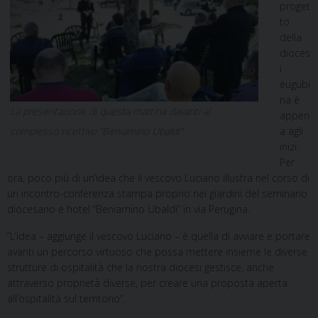
proget
to
della
dioces
i
eugubi
na è
La presentazione di questa mattina davanti al
appen
a agli
complesso ricettivo “Beniamino Ubaldi”
inizi.
Per
ora, poco più di un’idea che il vescovo Luciano illustra nel corso di
un incontro-conferenza stampa proprio nei giardini del seminario
diocesano e hotel “Beniamino Ubaldi” in via Perugina.
“L’idea – aggiunge il vescovo Luciano – è quella di avviare e portare
avanti un percorso virtuoso che possa mettere insieme le diverse
strutture di ospitalità che la nostra diocesi gestisce, anche
attraverso proprietà diverse, per creare una proposta aperta
all’ospitalità sul territorio”.