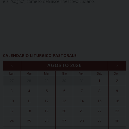
e al “sogno”, come lo definisce il vescovo Luciano.
CALENDARIO LITURGICO PASTORALE
‹
AGOSTO 2026
›
Lun
Mar
Mer
Gio
Ven
Sab
Dom
27
28
29
30
31
1
2
3
4
5
6
7
8
9
10
11
12
13
14
15
16
17
18
19
20
21
22
23
24
25
26
27
28
29
30