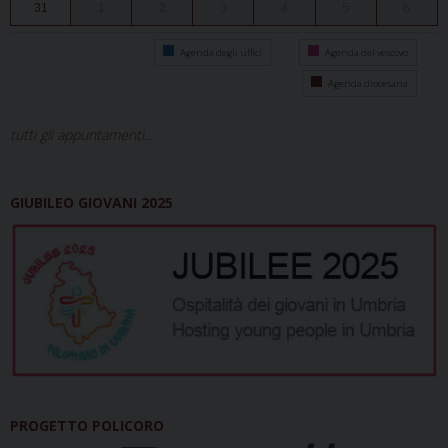
31
1
2
3
4
5
6
Agenda degli uffici
Agenda del vescovo
Agenda diocesana
tutti gli appuntamenti...
GIUBILEO GIOVANI 2025
PROGETTO POLICORO