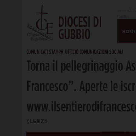
venerdì 7 
martiri
DIOCESI DI
Skip
GUBBIO
to
HOME
content
COMUNICATI STAMPA
UFFICIO COMUNICAZIONI SOCIALI
,
Torna il pellegrinaggio As
Francesco”. Aperte le iscr
www.ilsentierodifrancesc
10 LUGLIO 2019