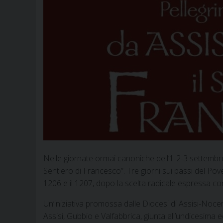
Nelle giornate ormai canoniche dell’1-2-3 settembre, 
Sentiero di Francesco”. Tre giorni sui passi del Pover
1206 e il 1207, dopo la scelta radicale espressa con 
Un’iniziativa promossa dalle Diocesi di Assisi-Noc
Assisi, Gubbio e Valfabbrica, giunta all’undicesima 