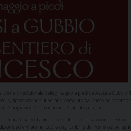
torna il tradizionale pellegrinaggio a piedi da Assisi a Gubbio “I
ello, ripercorrendo l’itinerario compiuto dal Santo nell’inverno tr
la “spogliazione” e la rinuncia all’autorità paterna.
era Umbra-Gualdo Tadino e di Gubbio, con il patrocinio dei Comu
edizione ed entrata nel cuore degli umbri e dei numerosi pellegrin