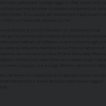
o voluto partecipare. Il pellegrinaggio è, infatti, un percorso si
a di tante persone per poter condividere un’esperienza di spiritu
 ritmi frenetici. È l’occasione per sperimentare e apprezzare il si
: “L’Altro, un Fratello che cammina con me”.
pre una distanza di circa 50 chilometri, con una formula ormai
mo giorno, partenza nella mattinata da Assisi e arrivo nel pome
nella prima mattinata da Valfabbrica e arrivo nel pomeriggio pr
rno, partenza nella prima mattinata da San Pietro in Vigneto e arr
liazione, che custodisce la chiesa di Santa Maria della Vittorina
pellegrini si trasferiscono nella chiesa del convento di San Franc
 convivio conclusivo che si svolge all’interno del chiostro della
iversi, attraverso la compilazione di un apposito modulo consulta
sentierodifrancesco.it, dove è anche possibile trovare maggiori
zione.