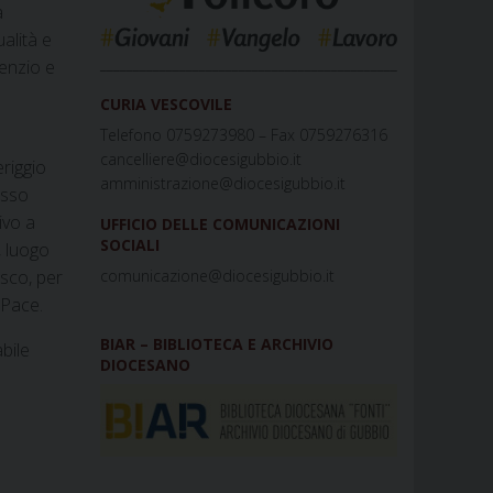
a
alità e
_____________________________________________
lenzio e
CURIA VESCOVILE
Telefono 0759273980 – Fax 0759276316
cancelliere@diocesigubbio.it
riggio
amministrazione@diocesigubbio.it
esso
ivo a
UFFICIO DELLE COMUNICAZIONI
SOCIALI
, luogo
esco, per
comunicazione@diocesigubbio.it
 Pace.
BIAR – BIBLIOTECA E ARCHIVIO
bile
DIOCESANO