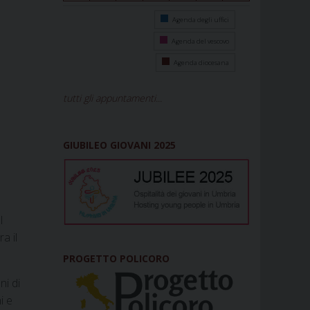
Agenda degli uffici
Agenda del vescovo
Agenda diocesana
tutti gli appuntamenti...
GIUBILEO GIOVANI 2025
l
a il
PROGETTO POLICORO
ni di
i e