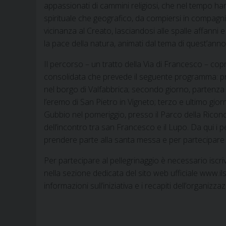
appassionati di cammini religiosi, che nel tempo hann
spirituale che geografico, da compiersi in compagni
vicinanza al Creato, lasciandosi alle spalle affanni e
la pace della natura, animati dal tema di quest’anno
Il percorso – un tratto della Via di Francesco – co
consolidata che prevede il seguente programma: pri
nel borgo di Valfabbrica; secondo giorno, partenza 
l’eremo di San Pietro in Vigneto; terzo e ultimo gio
Gubbio nel pomeriggio, presso il Parco della Riconci
dell’incontro tra san Francesco e il Lupo. Da qui i 
prendere parte alla santa messa e per partecipare al
Per partecipare al pellegrinaggio è necessario iscr
nella sezione dedicata del sito web ufficiale www.il
informazioni sull’iniziativa e i recapiti dell’organizza