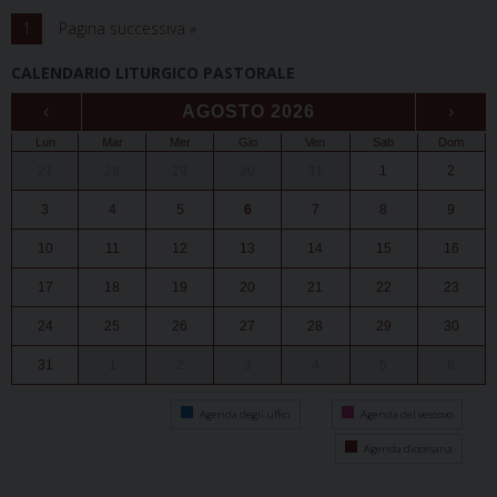
1
Pagina successiva »
CALENDARIO LITURGICO PASTORALE
‹
AGOSTO 2026
›
Lun
Mar
Mer
Gio
Ven
Sab
Dom
27
28
29
30
31
1
2
3
4
5
6
7
8
9
10
11
12
13
14
15
16
17
18
19
20
21
22
23
24
25
26
27
28
29
30
31
1
2
3
4
5
6
Agenda degli uffici
Agenda del vescovo
Agenda diocesana