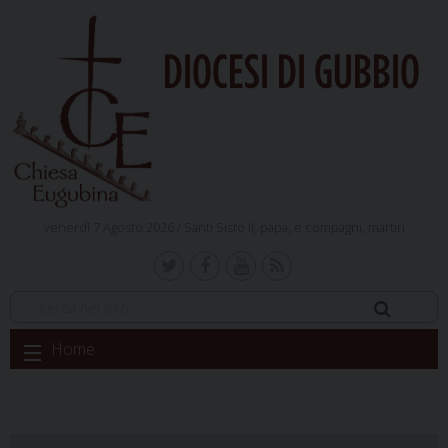
DIOCESI DI GUBBIO
venerdì 7 Agosto 2026 /
Santi Sisto II, papa, e compagni, martiri
Skip
Home
to
content