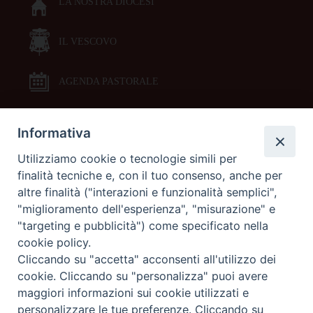
LA NOSTRA DIOCESI
IL VESCOVO
AGENDA PASTORALE
Informativa
DOCUMENTI PASTORALI
Utilizziamo cookie o tecnologie simili per
finalità tecniche e, con il tuo consenso, anche per
ORARI MESSE
altre finalità ("interazioni e funzionalità semplici",
"miglioramento dell'esperienza", "misurazione" e
LITURGIA DELLE ORE
"targeting e pubblicità") come specificato nella
cookie policy.
Cliccando su "accetta" acconsenti all'utilizzo dei
GALLERIE FOTOGRAFICHE
cookie. Cliccando su "personalizza" puoi avere
maggiori informazioni sui cookie utilizzati e
personalizzare le tue preferenze. Cliccando su
GALLERIE VIDEO