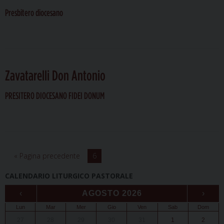
Presbitero diocesano
Zavatarelli Don Antonio
PRESITERO DIOCESANO FIDEI DONUM
« Pagina precedente
6
CALENDARIO LITURGICO PASTORALE
‹
AGOSTO 2026
›
Lun
Mar
Mer
Gio
Ven
Sab
Dom
27
28
29
30
31
1
2