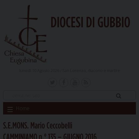
DIOCESI DI GUBBIO
lunedì 10 Agosto 2026 /
San Lorenzo, diacono e martire
Skip
Home
to
content
S.E.MONS. Mario Ceccobelli
CAMMINIAMO n.° 135 – GIUGNO 2016