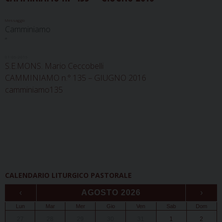
Messaggio
Camminiamo
“
01-06-2016
S.E.MONS. Mario Ceccobelli
CAMMINIAMO n.° 135 – GIUGNO 2016
camminiamo135
CALENDARIO LITURGICO PASTORALE
‹
AGOSTO 2026
›
Lun
Mar
Mer
Gio
Ven
Sab
Dom
27
28
29
30
31
1
2