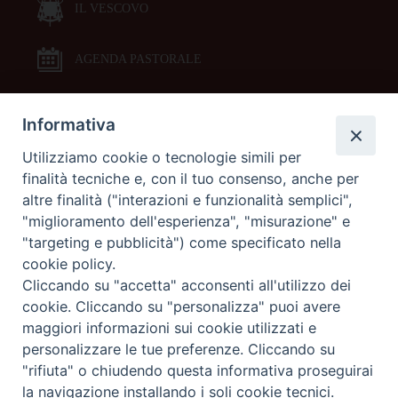
IL VESCOVO
AGENDA PASTORALE
Informativa
DOCUMENTI PASTORALI
Utilizziamo cookie o tecnologie simili per
finalità tecniche e, con il tuo consenso, anche per
ORARI MESSE
altre finalità ("interazioni e funzionalità semplici",
"miglioramento dell'esperienza", "misurazione" e
LITURGIA DELLE ORE
"targeting e pubblicità") come specificato nella
cookie policy.
Cliccando su "accetta" acconsenti all'utilizzo dei
GALLERIE FOTOGRAFICHE
cookie. Cliccando su "personalizza" puoi avere
maggiori informazioni sui cookie utilizzati e
personalizzare le tue preferenze. Cliccando su
GALLERIE VIDEO
"rifiuta" o chiudendo questa informativa proseguirai
la navigazione installando i soli cookie tecnici.