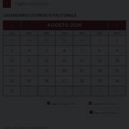
1
Pagina successiva »
CALENDARIO LITURGICO PASTORALE
‹
AGOSTO 2026
›
Lun
Mar
Mer
Gio
Ven
Sab
Dom
27
28
29
30
31
1
2
3
4
5
6
7
8
9
10
11
12
13
14
15
16
17
18
19
20
21
22
23
24
25
26
27
28
29
30
31
1
2
3
4
5
6
Agenda degli uffici
Agenda del vescovo
Agenda diocesana
tutti gli appuntamenti...